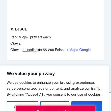
MIEJSCE
Park Miejski przy stawach
Oława
Oława
,
dolnośląskie
55-200
Polska
+ Mapa Google
Wielka Wymiana Książkowa
Mix zabaw fundamentalnych dla
We value your privacy
Przeczytaj i Podaj Dalej vol.6
najmłodszych już od 4 msc życia!
We use cookies to enhance your browsing experience,
serve personalized ads or content, and analyze our traffic.
By clicking "Accept All", you consent to our use of cookies.
Copyright © 2026 SmartAsy.pl
Customize
Reject All
Accept All