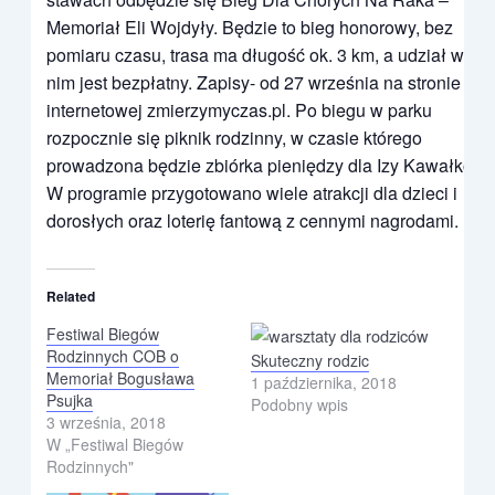
Memoriał Eli Wojdyły. Będzie to bieg honorowy, bez
pomiaru czasu, trasa ma długość ok. 3 km, a udział w
nim jest bezpłatny. Zapisy- od 27 września na stronie
internetowej zmierzymyczas.pl. Po biegu w parku
rozpocznie się piknik rodzinny, w czasie którego
prowadzona będzie zbiórka pieniędzy dla Izy Kawałko.
W programie przygotowano wiele atrakcji dla dzieci i
dorosłych oraz loterię fantową z cennymi nagrodami.
Related
Festiwal Biegów
Rodzinnych COB o
Skuteczny rodzic
Memoriał Bogusława
1 października, 2018
Psujka
Podobny wpis
3 września, 2018
W „Festiwal Biegów
Rodzinnych"