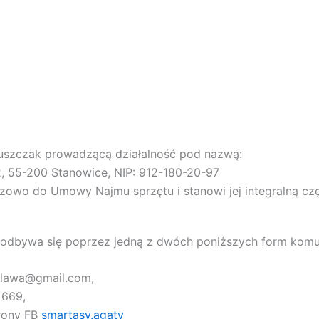
luszczak prowadzącą działalność pod nazwą:
, 55-200 Stanowice, NIP: 912-180-20-97
azowo do Umowy Najmu sprzętu i stanowi jej integralną cz
 odbywa się poprzez jedną z dwóch poniższych form komun
.olawa@gmail.com,
 669,
rony FB
smartasy.agaty