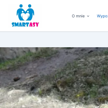
Przejdź
do
treści
O mnie
Wypoż