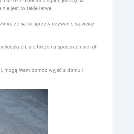
 mierze z dziećmi biegam, jeżdżę na
ie jest to takie łatwe.
Mimo, że są to sprzęty używane, są wciąż
wycieczkach, ale także na spacerach wokół
ści, mogą Wam pomóc wyjść z domu i