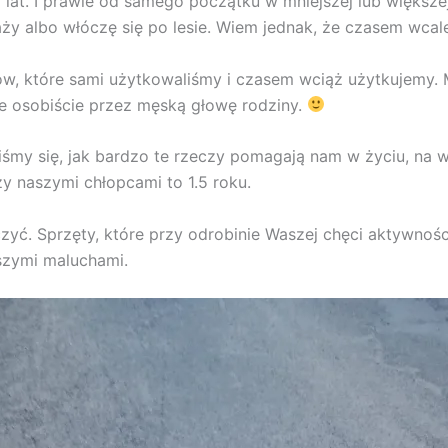
at. I prawie od samego początku w mniejszej lub większej
ży albo włóczę się po lesie. Wiem jednak, że czasem wcale n
ów, które sami użytkowaliśmy i czasem wciąż użytkujemy. 
e osobiście przez męską głowę rodziny.
iśmy się, jak bardzo te rzeczy pomagają nam w życiu, na 
y naszymi chłopcami to 1.5 roku.
zyć. Sprzęty, które przy odrobinie Waszej chęci aktywno
szymi maluchami.