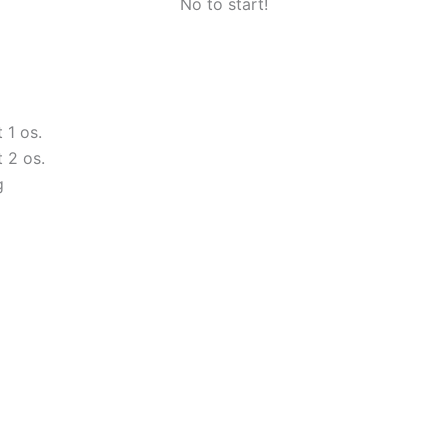
No to start!
 1 os.
 2 os.
g