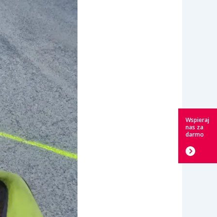
Wspieraj
nas za
darmo