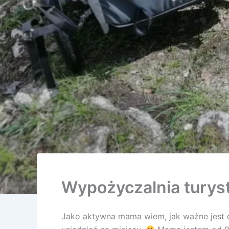
Wypożyczalnia turys
Jako aktywna mama wiem, jak ważne jest d