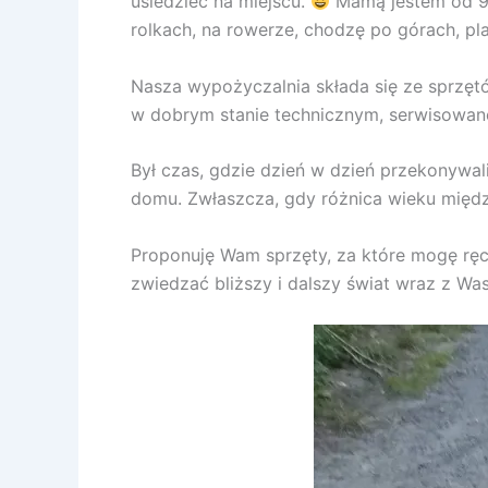
usiedzieć na miejscu.
Mamą jestem od 9 l
rolkach, na rowerze, chodzę po górach, pla
Nasza wypożyczalnia składa się ze sprzęt
w dobrym stanie technicznym, serwisowan
Był czas, gdzie dzień w dzień przekonywal
domu. Zwłaszcza, gdy różnica wieku międz
Proponuję Wam sprzęty, za które mogę ręc
zwiedzać bliższy i dalszy świat wraz z Wa