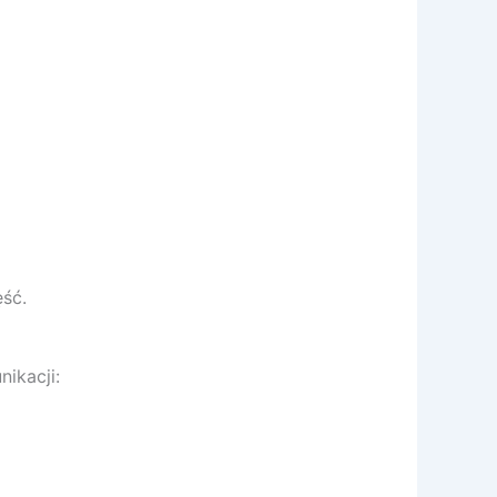
ęść.
ikacji: