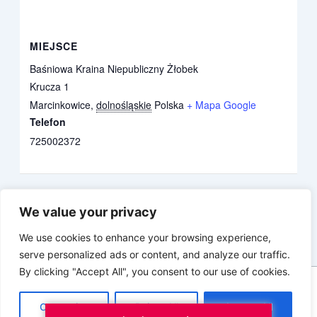
MIEJSCE
Baśniowa Kraina Niepubliczny Żłobek
Krucza 1
Marcinkowice
,
dolnośląskie
Polska
+ Mapa Google
Telefon
725002372
Warsztaty kulinarne dla Małych Kucharzy
Nabór do ST next dance
We value your privacy
We use cookies to enhance your browsing experience,
serve personalized ads or content, and analyze our traffic.
By clicking "Accept All", you consent to our use of cookies.
Copyright © 2026 SmartAsy.pl
Customize
Reject All
Accept All