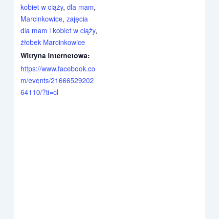
kobiet w ciąży
,
dla mam
,
Marcinkowice
,
zajęcia
dla mam i kobiet w ciąży
,
żłobek Marcinkowice
Witryna internetowa:
https://www.facebook.co
m/events/21666529202
64110/?ti=cl