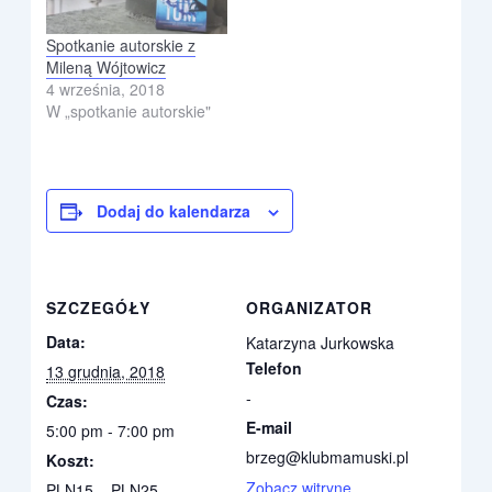
Spotkanie autorskie z
Mileną Wójtowicz
4 września, 2018
W „spotkanie autorskie"
Dodaj do kalendarza
SZCZEGÓŁY
ORGANIZATOR
Data:
Katarzyna Jurkowska
Telefon
13 grudnia, 2018
-
Czas:
E-mail
5:00 pm - 7:00 pm
brzeg@klubmamuski.pl
Koszt:
Zobacz witrynę
PLN15 – PLN25