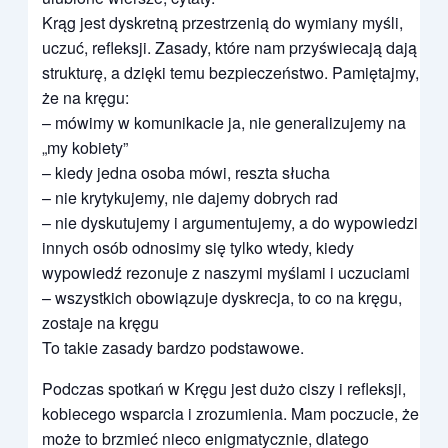
Krąg jest dyskretną przestrzenią do wymiany myśli,
uczuć, refleksji. Zasady, które nam przyświecają dają
strukturę, a dzięki temu bezpieczeństwo. Pamiętajmy,
że na kręgu:
– mówimy w komunikacie ja, nie generalizujemy na
„my kobiety”
– kiedy jedna osoba mówi, reszta słucha
– nie krytykujemy, nie dajemy dobrych rad
– nie dyskutujemy i argumentujemy, a do wypowiedzi
innych osób odnosimy się tylko wtedy, kiedy
wypowiedź rezonuje z naszymi myślami i uczuciami
– wszystkich obowiązuje dyskrecja, to co na kręgu,
zostaje na kręgu
To takie zasady bardzo podstawowe.
Podczas spotkań w Kręgu jest dużo ciszy i refleksji,
kobiecego wsparcia i zrozumienia. Mam poczucie, że
może to brzmieć nieco enigmatycznie, dlatego