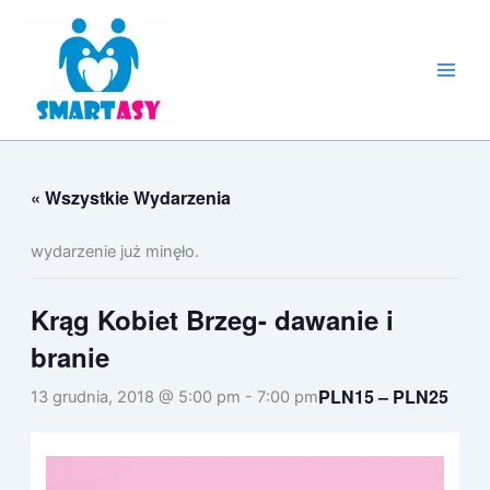
Przejdź
do
treści
« Wszystkie Wydarzenia
wydarzenie już minęło.
Krąg Kobiet Brzeg- dawanie i
branie
PLN15 – PLN25
13 grudnia, 2018 @ 5:00 pm
-
7:00 pm