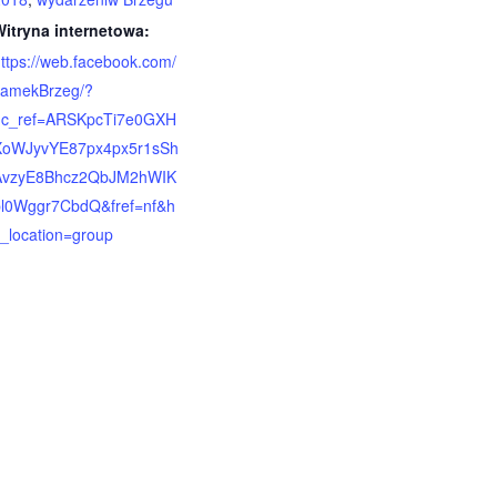
Witryna internetowa:
ttps://web.facebook.com/
zamekBrzeg/?
hc_ref=ARSKpcTi7e0GXH
XoWJyvYE87px4px5r1sSh
AvzyE8Bhcz2QbJM2hWIK
pl0Wggr7CbdQ&fref=nf&h
_location=group