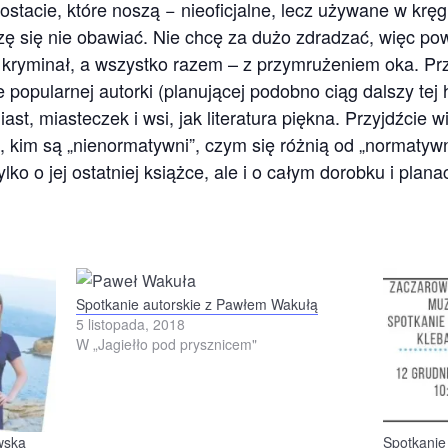
ostacie, które noszą − nieoficjalne, lecz używane w kr
ę się nie obawiać. Nie chcę za dużo zdradzać, więc powi
hę kryminał, a wszystko razem – z przymrużeniem oka. Pr
 popularnej autorki (planującej podobno ciąg dalszy tej hi
iast, miasteczek i wsi, jak literatura piękna. Przyjdźcie 
, kim są „nienormatywni”, czym się różnią od „normatyw
lko o jej ostatniej książce, ale i o całym dorobku i plan
Spotkanie autorskie z Pawłem Wakułą
5 listopada, 2018
W „Jagiełło pod prysznicem"
wską
Spotkanie 