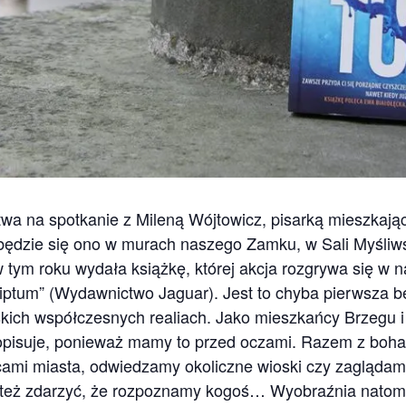
a na spotkanie z Mileną Wójtowicz, pisarką mieszkają
będzie się ono w murach naszego Zamku, w Sali Myśliwsk
 tym roku wydała książkę, której akcja rozgrywa się w n
Scriptum” (Wydawnictwo Jaguar). Jest to chyba pierwsza b
ich współczesnych realiach. Ja
ko mieszkańcy Brzegu i
 opisuje, ponieważ mamy to przed oczami. Razem z boh
ami miasta, odwiedzamy okoliczne wioski czy zaglądamy 
też zdarzyć, że rozpoznamy kogoś… Wyobraźnia natomi