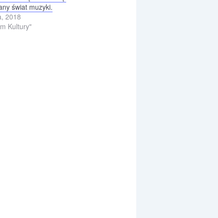
ny świat muzyki.
a, 2018
m Kultury"