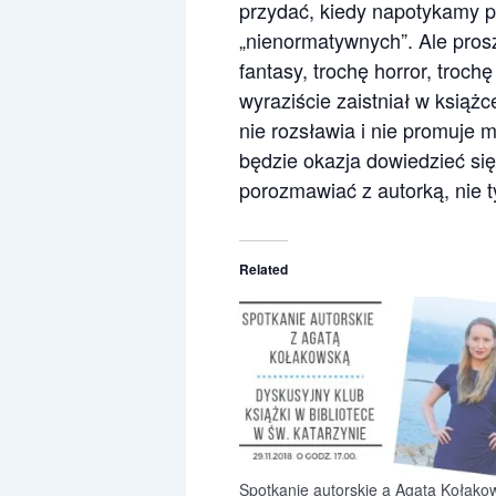
przydać, kiedy napotykamy p
„nienormatywnych”. Ale prosz
fantasy, trochę horror, troc
wyraziście zaistniał w książce
nie rozsławia i nie promuje m
będzie okazja dowiedzieć się
porozmawiać z autorką, nie ty
Related
Spotkanie autorskie a Agatą Kołako