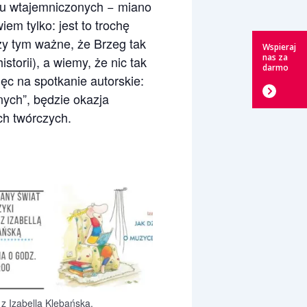
ęgu wtajemniczonych − miano
em tylko: jest to trochę
zy tym ważne, że Brzeg tak
Wspieraj
nas za
storii), a wiemy, że nic tak
darmo
więc na spotkanie autorskie:
nych”, będzie okazja
ach twórczych.
z Izabellą Klebańską.