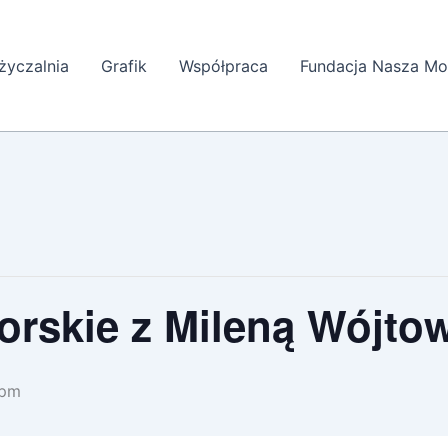
yczalnia
Grafik
Współpraca
Fundacja Nasza Mo
orskie z Mileną Wójto
 pm