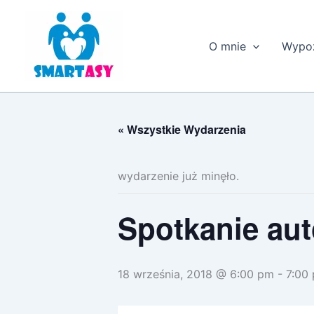
Przejdź
do
treści
O mnie
Wypoż
« Wszystkie Wydarzenia
wydarzenie już minęło.
Spotkanie aut
18 września, 2018 @ 6:00 pm
-
7:00