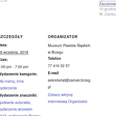
Zaczarowa
10 grudni
W „Centru
SZCZEGÓŁY
ORGANIZATOR
Data:
Muzeum Piastów Śląskich
8 września, 2018
w Brzegu
Telefon
Czas:
77 416 32 57
:00 pm - 7:00 pm
E-mail
Wydarzenie kategorie:
sekretariat@zamek.brzeg.
Dla mamy
,
Inne
pl
wydarzenia
Zobacz witrynę
Wydarzenie znaczniki:
internetową Organizator
potkanie autorskie
,
ydarzenia wrzesień
2018
,
wydarzeniw Brzegu