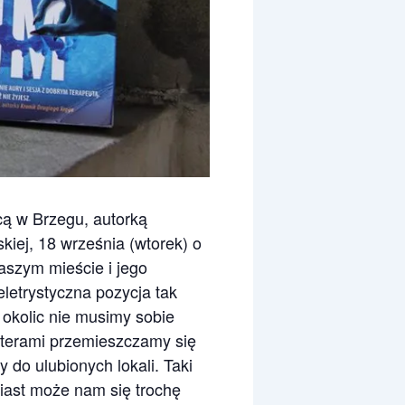
cą w Brzegu, autorką
iej, 18 września (wtorek) o
aszym mieście i jego
eletrystyczna pozycja tak
 okolic nie musimy sobie
aterami przemieszczamy się
do ulubionych lokali. Taki
ast może nam się trochę