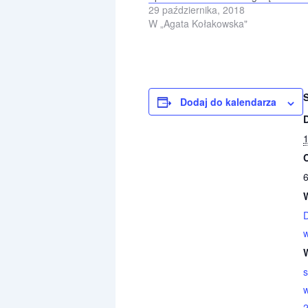
29 października, 2018
W „Agata Kołakowska"
Dodaj do kalendarza
1
6
s
w