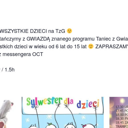
ić WSZYSTKIE DZIECI na TzG
zatańczymy z GWIAZDĄ znanego programu Taniec z Gwia
tkich dzieci w wieku od 6 lat do 15 lat
ZAPRASZAMY
ez messengera OCT
 / 1.5h