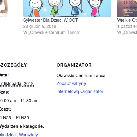
Sylwester Dla Dzieci W OCT
Wielkie O
28 grudnia, 2018
1 paździe
-
W „Oławskie Centrum Tańca"
W „Oławsk
SZCZEGÓŁY
ORGANIZATOR
Data:
Oławskie Centrum Tańca
7 listopada, 2018
Zobacz witrynę
internetową Organizator
Czas:
0:00 am - 11:30 am
Koszt:
PLN25 – PLN30
Wydarzenie kategorie:
la dzieci
,
Warsztaty