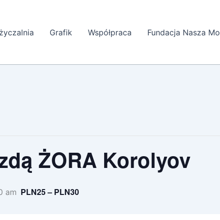
yczalnia
Grafik
Współpraca
Fundacja Nasza Mo
azdą ŻORA Korolyov
PLN25 – PLN30
30 am