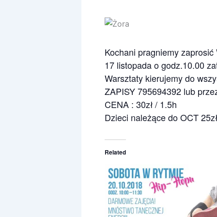
Kochani pragniemy zapros
17 listopada o godz.10.00 
Warsztaty kierujemy do wszys
ZAPISY 795694392 lub prz
CENA : 30zł / 1.5h
Dzieci należące do OCT 25zł
Related