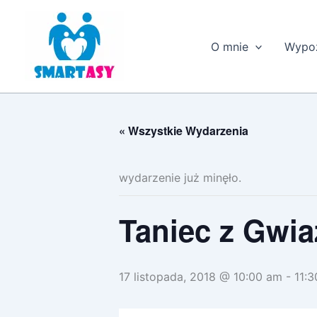
Przejdź
do
treści
O mnie
Wypoż
« Wszystkie Wydarzenia
wydarzenie już minęło.
Taniec z Gwi
17 listopada, 2018 @ 10:00 am
-
11: