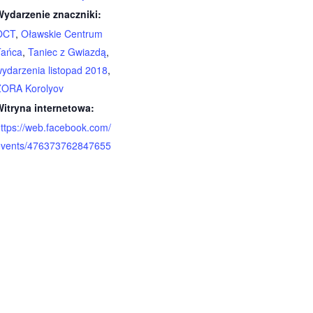
Wydarzenie znaczniki:
OCT
,
Oławskie Centrum
Tańca
,
Taniec z Gwiazdą
,
ydarzenia listopad 2018
,
ŻORA Korolyov
Witryna internetowa:
ttps://web.facebook.com/
events/476373762847655