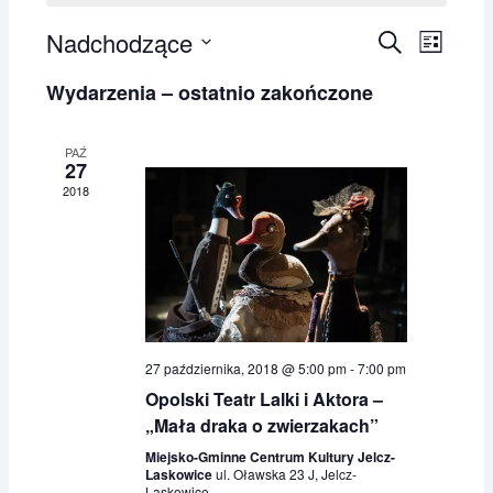
Nadchodzące
W
W
S
L
z
y
y
W
i
u
Wydarzenia – ostatnio zakończone
d
d
s
y
k
t
a
a
b
a
a
r
r
j
i
PAŹ
27
z
z
e
2018
e
e
r
n
n
z
i
i
d
a
e
a
N
W
t
a
i
ę
w
d
.
27 października, 2018 @ 5:00 pm
-
7:00 pm
i
o
Opolski Teatr Lalki i Aktora –
g
k
„Mała draka o zwierzakach”
a
i
Miejsko-Gminne Centrum Kultury Jelcz-
c
n
Laskowice
ul. Oławska 23 J, Jelcz-
j
a
Laskowice