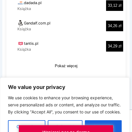
We value your privacy
Prywatność i pliki ciasteczka: Ta witryna używa plików ciasteczek.
Kontynuując korzystanie z tej witryny, wyrażasz zgodę na ich
We use cookies to enhance your browsing experience,
używanie.
serve personalized ads or content, and analyze our traffic.
Aby dowiedzieć się więcej, w tym jak kontrolować pliki ciasteczka,
By clicking "Accept All", you consent to our use of cookies.
zobacz tutaj:
Polityka plików ciasteczka
Copyright © 2026 SmartAsy.pl
Customize
Reject All
Accept All