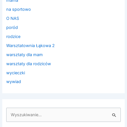
mama
na sportowo
O NAS
poród
rodzice
Warsztatownia Łąkowa 2
warsztaty dla mam
warsztaty dla rodziców
wycieczki
wywiad
S
z