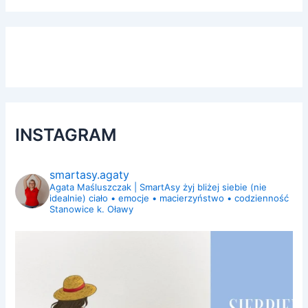
INSTAGRAM
smartasy.agaty
Agata Maśluszczak | SmartAsy
żyj bliżej siebie (nie
idealnie)
ciało • emocje • macierzyństwo • codzienność
Stanowice k. Oławy