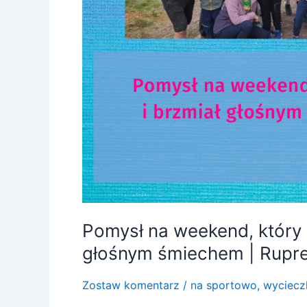
Pomysł na weekend, który p
głośnym śmiechem | Rupre
Zostaw komentarz
/
na sportowo
,
wyciecz