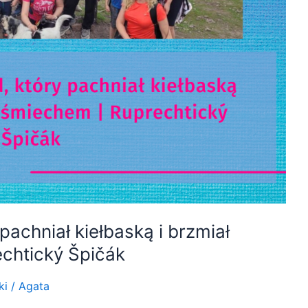
achniał kiełbaską i brzmiał
chtický Špičák
ki
/
Agata