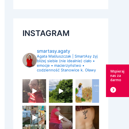
INSTAGRAM
smartasy.agaty
Agata Maśluszczak | SmartAsy
żyj
bliżej siebie (nie idealnie)
ciało •
emocje • macierzyństwo •
codzienność
Stanowice k. Oławy
Wspieraj
nas za
darmo