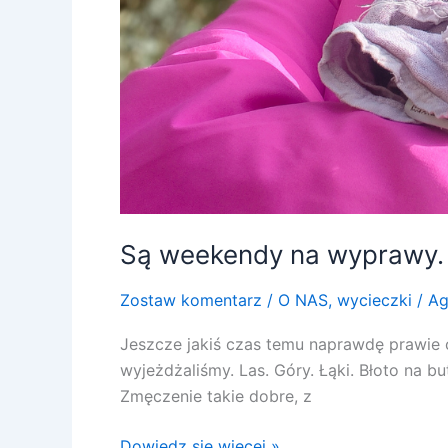
Są weekendy na wyprawy. 
Zostaw komentarz
/
O NAS
,
wycieczki
/
Ag
Jeszcze jakiś czas temu naprawdę prawie 
wyjeżdżaliśmy. Las. Góry. Łąki. Błoto na b
Zmęczenie takie dobre, z
Dowiedz się więcej »