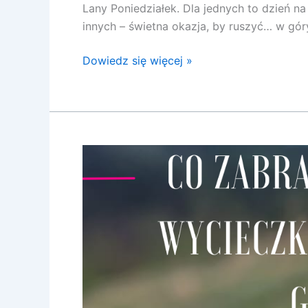
Lany Poniedziałek. Dla jednych to dzień na
innych – świetna okazja, by ruszyć… w góry
Dowiedz się więcej »
Co
zabrać
ze
sobą
na
wycieczkę
z
dziećmi
w