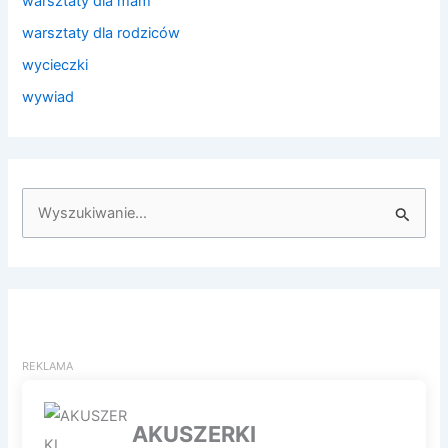
warsztaty dla mam
warsztaty dla rodziców
wycieczki
wywiad
S
z
u
k
a
j
d
l