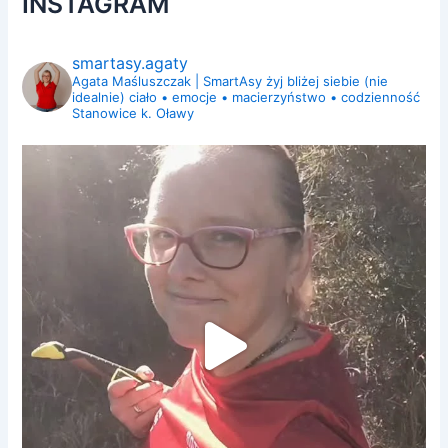
INSTAGRAM
smartasy.agaty
Agata Maśluszczak | SmartAsy
żyj bliżej siebie (nie
idealnie)
ciało • emocje • macierzyństwo • codzienność
Stanowice k. Oławy