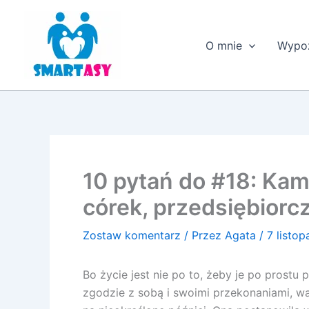
Przejdź
do
treści
O mnie
Wypoż
10 pytań do #18: Ka
córek, przedsiębior
Zostaw komentarz
/ Przez
Agata
/
7 listo
Bo życie jest nie po to, żeby je po prostu p
zgodzie z sobą i swoimi przekonaniami, wa