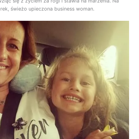
ziąć się z życiem za rogi i stawia na marzenia. Na
ek, świeżo upieczona business woman.