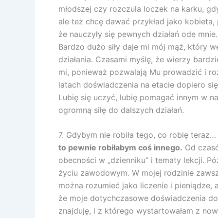
młodszej czy rozczula loczek na karku, gdy
ale też chcę dawać przykład jako kobieta,
że nauczyły się pewnych działań ode mnie.
Bardzo dużo siły daje mi mój mąż, który 
działania. Czasami myślę, że wierzy bardzi
mi, ponieważ pozwalają Mu prowadzić i roz
latach doświadczenia na etacie dopiero się
Lubię się uczyć, lubię pomagać innym w na
ogromną siłę do dalszych działań.
7. Gdybym nie robiła tego, co robię teraz…
to pewnie robiłabym coś innego.
Od czasó
obecności w „dzienniku” i tematy lekcji. Pó
życiu zawodowym. W mojej rodzinie zawsze
można rozumieć jako liczenie i pieniądze, 
że moje dotychczasowe doświadczenia dop
znajduję, i z którego wystartowałam z n