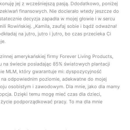
onuję jej z wcześniejszą pasją. Ddodatkowo, poniżej
czekiwań finansowych. Nie docierało wtedy jeszcze do
statecznie decyzja zapadła w mojej głowie i w sercu
li Rowińskiej. „Kamila, zaufaj sobie i bądź odważna!
dkładaj na jutro, jutro i jutro, bo czas przecieka Ci
je.
innej amerykańskiej firmy Forever Living Products,
u na świecie posiadając 85% światowych plantacji
mie MLM, który gwarantuje mi: dyspozycyjność
se na odpowiednim poziomie, adekwatne do mojej
oju osobistym i zawodowym. Dla mnie, jako dla mamy
opcja. Dzięki temu mogę mieć czas dla dzieci,
e życie podporządkować pracy. To ma dla mnie