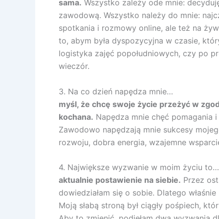
sama.
Wszystko zależy ode mnie: decyduję
zawodową. Wszystko należy do mnie: najcz
spotkania i rozmowy online, ale też na ży
to, abym była dyspozycyjna w czasie, który
logistyka zajęć popołudniowych, czy po p
wieczór.
3. Na co dzień napędza mnie…
myśl, że chcę swoje życie przeżyć w zgodz
kochana.
Napędza mnie chęć pomagania i w
Zawodowo napędzają mnie sukcesy mojego 
rozwoju, dobra energia, wzajemne wsparcie 
4. Największe wyzwanie w moim życiu to…
aktualnie postawienie na siebie.
Przez osta
dowiedziałam się o sobie. Dlatego właśnie
Moją słabą stroną był ciągły pośpiech, kt
Aby to zmienić, podjęłam dwa wyzwania dla