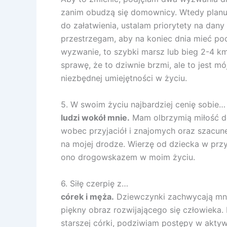
zanim obudzą się domownicy. Wtedy planuję
do załatwienia, ustalam priorytety na dany 
przestrzegam, aby na koniec dnia mieć po
wyzwanie, to szybki marsz lub bieg 2-4 k
sprawę, że to dziwnie brzmi, ale to jest 
niezbędnej umiejętności w życiu.
5. W swoim życiu najbardziej cenię sobie…
ludzi wokół mnie.
Mam olbrzymią miłość do 
wobec przyjaciół i znajomych oraz szacune
na mojej drodze. Wierzę od dziecka w przys
ono drogowskazem w moim życiu.
6. Siłę czerpię z…
córek i męża.
Dziewczynki zachwycają mnie
piękny obraz rozwijającego się człowieka
starszej córki, podziwiam postępy w akty