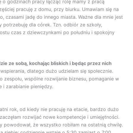
 o godzinach pracy łącząc rolę mamy z pracą
ęściej pracuję z domu, przy biurku. Umawiam się na
wo, czasami jadę do innego miasta. Ważne dla mnie jest
 potrzebuję dla córek. Tzn. odbiór ze szkoły,
rostu czas z dziewczynkami po południu i spokojny
ie ze sobą, kochając bliskich i będąc przez nich
spierania, dlatego dużo udzielam się społecznie.
zespołu, wspólne rozwijanie biznesu, pomaganie w
i zarabianie pieniędzy.
tni rok, od kiedy nie pracuję na etacie, bardzo dużo
 zaczęłam rozwijać nowe kompetencje i umiejętności.
óry powodował, że wszystko robiłam na ostatnią chwilę.
 siebie: codziennie wstaję o 5:30 zamiast o 7:00,