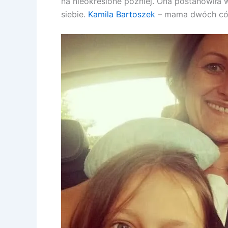
na nieokreślone później. Ona postanowiła w
siebie.
Kamila Bartoszek
– mama dwóch cór