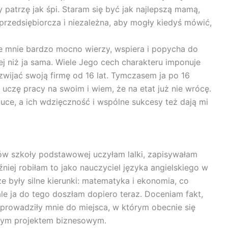
 patrzę jak śpi. Staram się być jak najlepszą mamą,
 przedsiębiorcza i niezależna, aby mogły kiedyś mówić,
we mnie bardzo mocno wierzy, wspiera i popycha do
ej niż ja sama. Wiele Jego cech charakteru imponuje
wijać swoją firmę od 16 lat. Tymczasem ja po 16
 uczę pracy na swoim i wiem, że na etat już nie wrócę.
uce, a ich wdzięczność i wspólne sukcesy też dają mi
w szkoły podstawowej uczyłam lalki, zapisywałam
źniej robiłam to jako nauczyciel języka angielskiego w
 były silne kierunki: matematyka i ekonomia, co
ale ja do tego doszłam dopiero teraz. Doceniam fakt,
rowadziły mnie do miejsca, w którym obecnie się
owym projektem biznesowym.