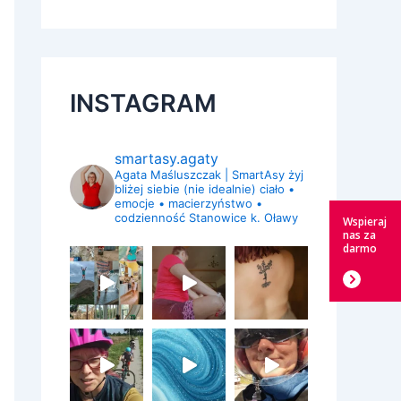
INSTAGRAM
smartasy.agaty
Agata Maśluszczak | SmartAsy
żyj
bliżej siebie (nie idealnie)
ciało •
emocje • macierzyństwo •
codzienność
Stanowice k. Oławy
Wspieraj
nas za
darmo