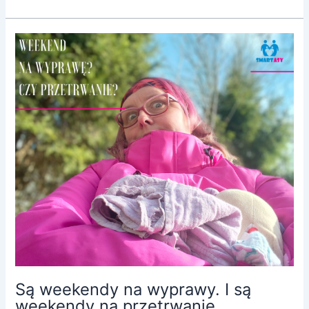
Są
weekendy
na
wyprawy.
I
są
weekendy
na
przetrwanie.
Są weekendy na wyprawy. I są
weekendy na przetrwanie.