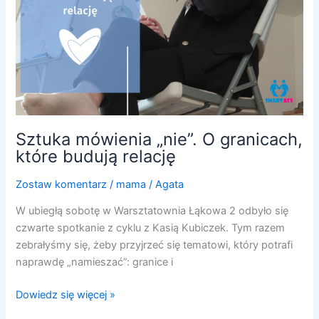
relację
Sztuka mówienia „nie”. O granicach,
które budują relację
Zostaw komentarz
/
mama
/
Agata
W ubiegłą sobotę w Warsztatownia Łąkowa 2 odbyło się
czwarte spotkanie z cyklu z Kasią Kubiczek. Tym razem
zebrałyśmy się, żeby przyjrzeć się tematowi, który potrafi
naprawdę „namieszać”: granice i
Dowiedz się więcej »