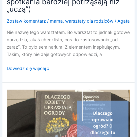
spotkania bardziej potrząsają niż
„uczą”)
Zostaw komentarz
/
mama
,
warsztaty dla rodziców
/
Agata
Nie nazwę tego warsztatem. Bo warsztat to jednak gotowe
narzędzia, jakaś checklista, coś do zastosowania „od
zaraz”. To było seminarium. Z elementem inspirującym.
Takim, który nie daje gotowych odpowiedzi, a
Dowiedz się więcej »
Dlaczego
uprawiam
ogród?
(i
dlaczego
to
wcale