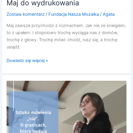
Maj do wydrukowania
Zostaw komentarz
/
Fundacja Nasza Mozaika
/
Agata
Maj zawsze przychodzi z rozmachem. Jak nie ze śniegiem,
to z upałem. I stopniowo trochę wyciąga nas z domów,
trochę z głowy. Trochę mówi: chodź, rusz się, a trochę:
usiądź
Dowiedz się więcej »
Sztuka
mówienia
„nie”.
O
granicach,
które
budują