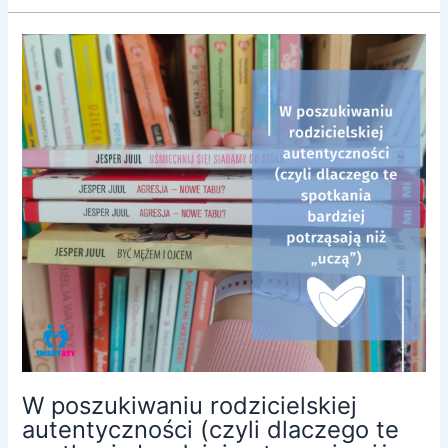
W
poszukiwaniu
rodzicielskiej
autentyczności
(czyli
dlaczego
te
spotkania
bardziej
potrząsają
niż
„uczą”)
W poszukiwaniu rodzicielskiej
autentyczności (czyli dlaczego te