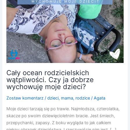
ja
dobrze
wychowuję
moje
dzieci?
Cały ocean rodzicielskich
wątpliwości. Czy ja dobrze
wychowuję moje dzieci?
Zostaw komentarz
/
dzieci
,
mama
,
rodzice
/
Agata
Moje dzieci tarzają się po trawie. Najmłodsza, czterolatka,
skacze po swoim dziewięcioletnim bracie. Jest śmiech,
przepychanki, zapasy. Z boku wygląda to jak całkiem
piękny obrazek dzieciństwa. I rzeczywiście nim jest. […]