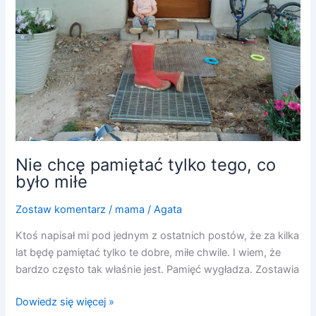
było
miłe
Nie chcę pamiętać tylko tego, co
było miłe
Zostaw komentarz
/
mama
/
Agata
Ktoś napisał mi pod jednym z ostatnich postów, że za kilka
lat będę pamiętać tylko te dobre, miłe chwile. I wiem, że
bardzo często tak właśnie jest. Pamięć wygładza. Zostawia
Dowiedz się więcej »