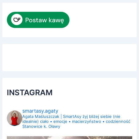
INSTAGRAM
smartasy.agaty
Agata Maśluszczak | SmartAsy
żyj bliżej siebie (nie
idealnie)
ciało • emocje • macierzyństwo • codzienność
Stanowice k. Oławy