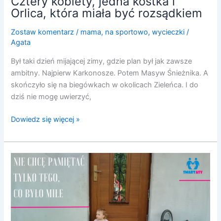
Cztery kobiety, jedna kostka i
Orlica, która miała być rozsądkiem
Zostaw komentarz
/
mama
,
na sportowo
,
wycieczki
/
Agata
Był taki dzień mijającej zimy, gdzie plan był jak zawsze
ambitny. Najpierw Karkonosze. Potem Masyw Śnieżnika. A
skończyło się na biegówkach w okolicach Zieleńca. I do
dziś nie mogę uwierzyć,
Dowiedz się więcej »
Nie
chcę
pamiętać
tylko
tego,
co