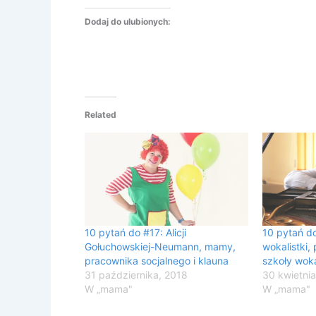
Dodaj do ulubionych:
Related
10 pytań do #17: Alicji
10 pytań do
Gołuchowskiej-Neumann, mamy,
wokalistki,
pracownika socjalnego i klauna
szkoły woka
31 października, 2018
30 kwietnia
W „mama"
W „mama"