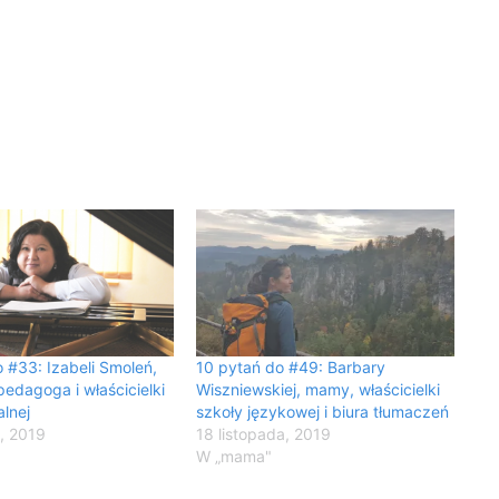
 #33: Izabeli Smoleń,
10 pytań do #49: Barbary
 pedagoga i właścicielki
Wiszniewskiej, mamy, właścicielki
lnej
szkoły językowej i biura tłumaczeń
, 2019
18 listopada, 2019
W „mama"