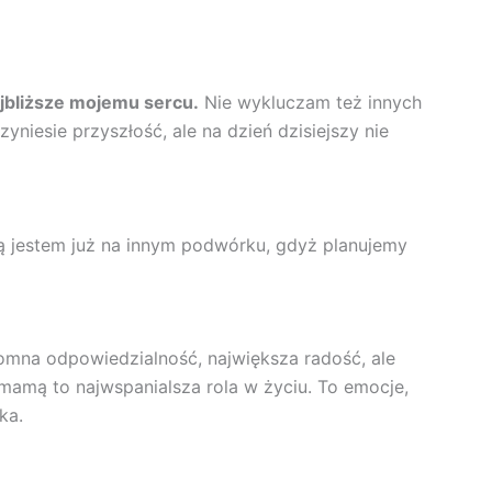
najbliższe mojemu sercu.
Nie wykluczam też innych
yniesie przyszłość, ale na dzień dzisiejszy nie
gą jestem już na innym podwórku, gdyż planujemy
omna odpowiedzialność, największa radość, ale
 mamą to najwspanialsza rola w życiu. To emocje,
ka.