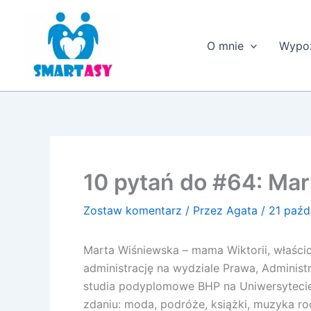
Przejdź
do
treści
O mnie
Wypoż
10 pytań do #64: Mar
Zostaw komentarz
/ Przez
Agata
/
21 paźd
Marta Wiśniewska – mama Wiktorii, właści
administrację na wydziale Prawa, Administ
studia podyplomowe BHP na Uniwersytecie
zdaniu: moda, podróże, książki, muzyka ro