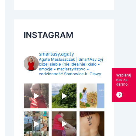
INSTAGRAM
smartasy.agaty
Agata Maśluszczak | SmartAsy
żyj
bliżej siebie (nie idealnie)
ciało •
emocje • macierzyństwo •
codzienność
Stanowice k. Oławy
Wspieraj
nas za
darmo