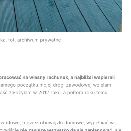
ka, fot. archiwum prywatne
acować na własny rachunek, a najbliżsi wspierali
samego początku mojej drogi zawodowej wzięłam
ość założyłam w 2012 roku, a półtora roku temu
zawodowe, tudzież obowiązki domowe, wypełniać w
czywiście
nie zawsze wszystko da się zaplanować,
ale