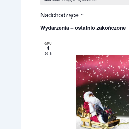
Nadchodzące
W
Wydarzenia – ostatnio zakończone
y
b
GRU
i
4
e
2018
r
z
d
a
t
ę
.