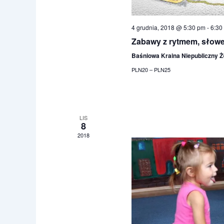
4 grudnia, 2018 @ 5:30 pm
-
6:30
Zabawy z rytmem, słow
Baśniowa Kraina Niepubliczny 
PLN20 – PLN25
LIS
8
2018