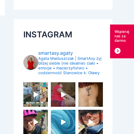
Wspieraj
INSTAGRAM
nas za
darmo
smartasy.agaty
Agata Maśluszczak | SmartAsy
żyj
bliżej siebie (nie idealnie)
ciało •
emocje • macierzyństwo •
codzienność
Stanowice k. Oławy