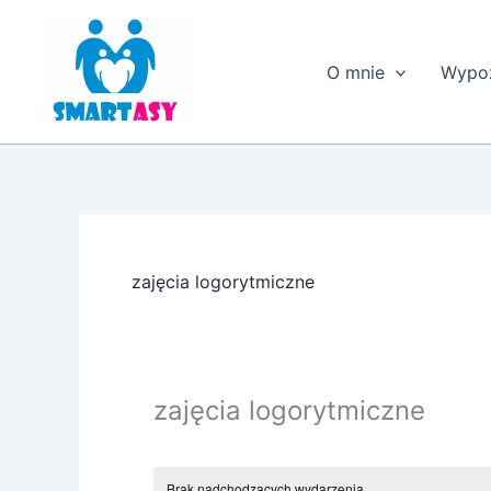
Przejdź
do
treści
O mnie
Wypoż
zajęcia logorytmiczne
zajęcia logorytmiczne
Brak nadchodzących wydarzenia.