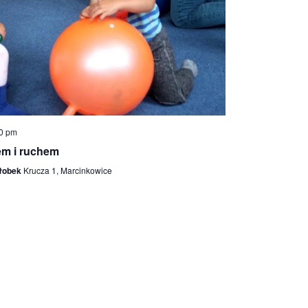
i
w
i
d
o
k
a
c
0 pm
h
em i ruchem
Żłobek
Krucza 1, Marcinkowice