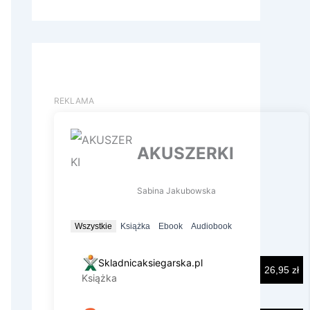
z
u
k
a
j
d
l
a
: