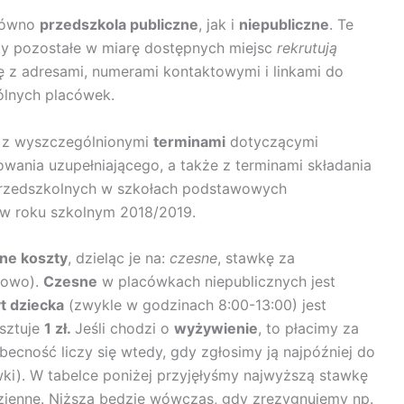
arówno
przedszkola publiczne
, jak i
niepubliczne
. Te
dy pozostałe w miarę dostępnych miejsc
rekrutują
kę z adresami, numerami kontaktowymi i linkami do
gólnych placówek.
kę z wyszczególnionymi
terminami
dotyczącymi
wania uzupełniającego, a także z terminami składania
przedszkolnych w szkołach podstawowych
w roku szkolnym 2018/2019.
jne koszty
, dzieląc je na:
czesne
, stawkę za
zowo).
Czesne
w placówkach niepublicznych jest
t dziecka
(zwykle w godzinach 8:00-13:00) jest
sztuje
1 zł.
Jeśli chodzi o
wyżywienie
, to płacimy za
becność liczy się wtedy, gdy zgłosimy ją najpóźniej do
wki). W tabelce poniżej przyjęłyśmy najwyższą stawkę
dzienne. Niższa będzie wówczas, gdy zrezygnujemy np.