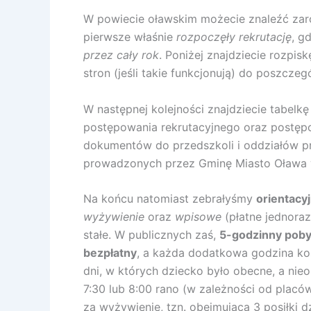
W powiecie oławskim możecie znaleźć z
pierwsze właśnie
rozpoczęły rekrutację
, g
przez cały rok
. Poniżej znajdziecie rozpis
stron (jeśli takie funkcjonują) do poszcze
W następnej kolejności znajdziecie tabel
postępowania rekrutacyjnego oraz postępo
dokumentów do przedszkoli i oddziałów 
prowadzonych przez Gminę Miasto Oława 
Na końcu natomiast zebrałyśmy
orientacy
wyżywienie
oraz
wpisowe
(płatne jednora
stałe. W publicznych zaś,
5-godzinny poby
bezpłatny
, a każda dodatkowa godzina ko
dni, w których dziecko było obecne, a nieo
7:30 lub 8:00 rano (w zależności od placó
za wyżywienie, tzn. obejmującą 3 posiłki 