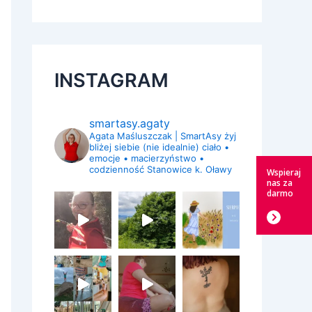
INSTAGRAM
smartasy.agaty
Agata Maśluszczak | SmartAsy
żyj
bliżej siebie (nie idealnie)
ciało •
emocje • macierzyństwo •
codzienność
Stanowice k. Oławy
Wspieraj
nas za
darmo