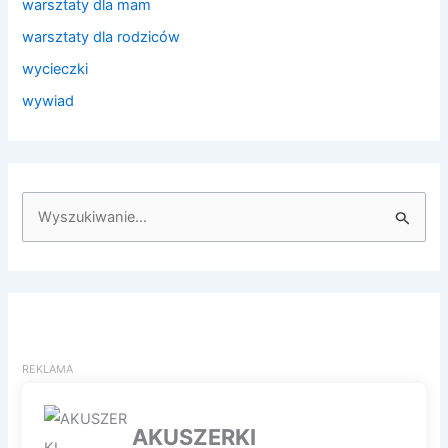
warsztaty dla mam
warsztaty dla rodziców
wycieczki
wywiad
S
z
u
k
a
j
d
l