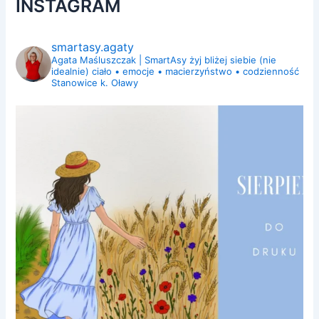
INSTAGRAM
smartasy.agaty
Agata Maśluszczak | SmartAsy
żyj bliżej siebie (nie
idealnie)
ciało • emocje • macierzyństwo • codzienność
Stanowice k. Oławy