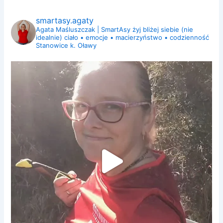
smartasy.agaty
Agata Maśluszczak | SmartAsy
żyj bliżej siebie (nie
idealnie)
ciało • emocje • macierzyństwo • codzienność
Stanowice k. Oławy