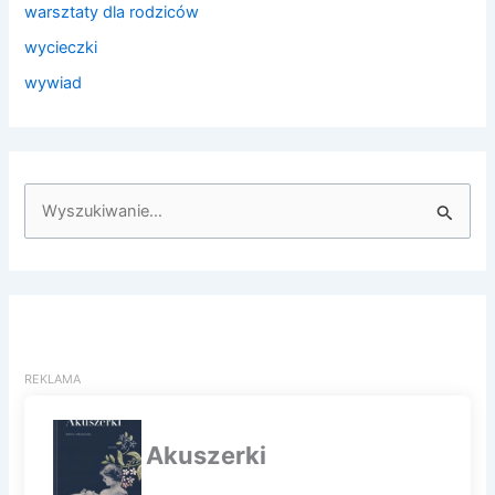
warsztaty dla rodziców
wycieczki
wywiad
S
z
u
k
a
j
d
l
a