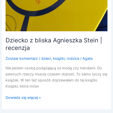
Dziecko z bliska Agnieszka Stein |
recenzja
Zostaw komentarz
/
dzieci
,
książki
,
rodzice
/
Agata
Nie jestem osobą podążającą za modą czy trendami. Do
pewnych rzeczy muszę czasem dojrzeć. To samo tyczy się
książek. W ten też sposób dojrzewałam do tej książki.
Książki, która mówi
Dowiedz się więcej »