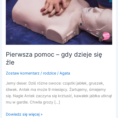
dzieje
się
źle
Pierwsza pomoc – gdy dzieje się
źle
Zostaw komentarz
/
rodzice
/
Agata
Jemy deser. Dziś różne owoce: cząstki jabłek, gruszek,
śliwek. Antek ma może 9 miesięcy. Żartujemy, śmiejemy
się. Nagle Antek zaczyna się krztusić, kawałek jabłka utknął
mu w gardle. Chwila grozy […]
Dowiedz się więcej »