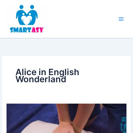
Przejdź
do
treści
Alice in English
Wonderland
Pierwsza
pomoc
–
gdy