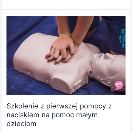
Szkolenie
z
pierwszej
pomocy
z
naciskiem
na
pomoc
małym
dzieciom
Szkolenie z pierwszej pomocy z
naciskiem na pomoc małym
dzieciom