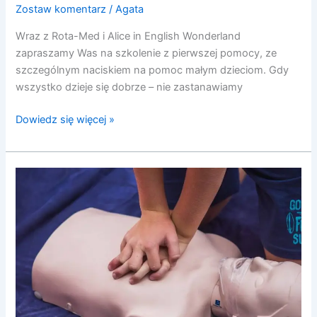
Zostaw komentarz
/
Agata
Wraz z Rota-Med i Alice in English Wonderland
zapraszamy Was na szkolenie z pierwszej pomocy, ze
szczególnym naciskiem na pomoc małym dzieciom. Gdy
wszystko dzieje się dobrze – nie zastanawiamy
Dowiedz się więcej »
Szkolenie
z
pierwszej
pomocy
z
naciskiem
na
pomoc
małym