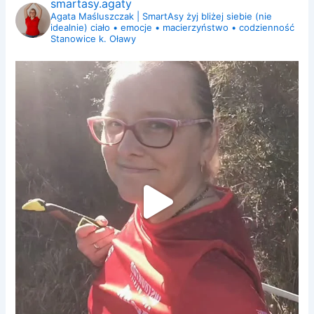
smartasy.agaty
Agata Maśluszczak | SmartAsy
żyj bliżej siebie (nie
idealnie)
ciało • emocje • macierzyństwo • codzienność
Stanowice k. Oławy