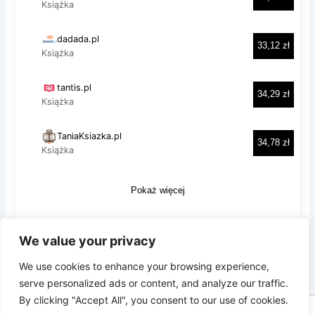
We value your privacy
Prywatność i pliki ciasteczka: Ta witryna używa plików ciasteczek.
Kontynuując korzystanie z tej witryny, wyrażasz zgodę na ich
We use cookies to enhance your browsing experience,
używanie.
serve personalized ads or content, and analyze our traffic.
Aby dowiedzieć się więcej, w tym jak kontrolować pliki ciasteczka,
By clicking "Accept All", you consent to our use of cookies.
zobacz tutaj:
Polityka plików ciasteczka