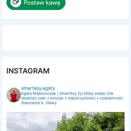
INSTAGRAM
smartasy.agaty
Agata Maśluszczak | SmartAsy
żyj bliżej siebie (nie
idealnie)
ciało • emocje • macierzyństwo • codzienność
Stanowice k. Oławy