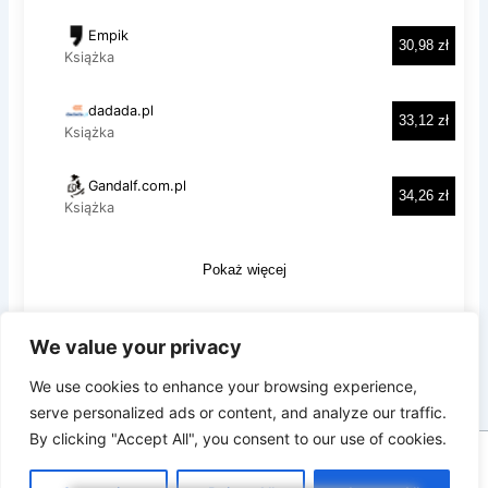
We value your privacy
Prywatność i pliki ciasteczka: Ta witryna używa plików ciasteczek.
Kontynuując korzystanie z tej witryny, wyrażasz zgodę na ich
We use cookies to enhance your browsing experience,
używanie.
serve personalized ads or content, and analyze our traffic.
Aby dowiedzieć się więcej, w tym jak kontrolować pliki ciasteczka,
By clicking "Accept All", you consent to our use of cookies.
zobacz tutaj:
Polityka plików ciasteczka
Copyright © 2026 SmartAsy.pl