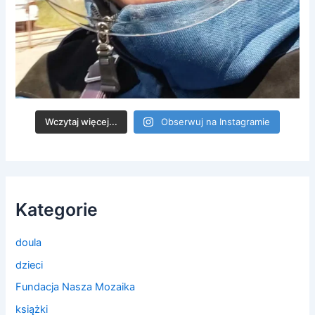
Wczytaj więcej...
Obserwuj na Instagramie
Kategorie
doula
dzieci
Fundacja Nasza Mozaika
książki