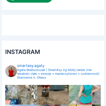
INSTAGRAM
smartasy.agaty
Agata Maśluszczak | SmartAsy
żyj bliżej siebie (nie
idealnie)
ciało • emocje • macierzyństwo • codzienność
Stanowice k. Oławy