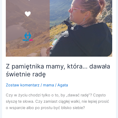
świetnie
radę
Z pamiętnika mamy, która… dawała
świetnie radę
Zostaw komentarz
/
mama
/
Agata
Czy w życiu chodzi tylko o to, by „dawać radę”? Często
słyszę te słowa. Czy zamiast ciągłej walki, nie lepiej prosić
o wsparcie albo po prostu być blisko siebie?