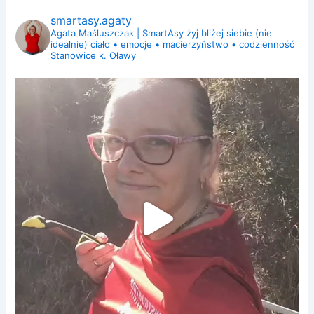
smartasy.agaty
Agata Maśluszczak | SmartAsy
żyj bliżej siebie (nie
idealnie)
ciało • emocje • macierzyństwo • codzienność
Stanowice k. Oławy