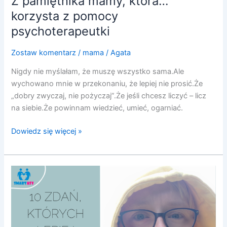
Z pamiętnika mamy, która…
korzysta z pomocy
psychoterapeutki
Zostaw komentarz
/
mama
/
Agata
Nigdy nie myślałam, że muszę wszystko sama.Ale
wychowano mnie w przekonaniu, że lepiej nie prosić.Że
„dobry zwyczaj, nie pożyczaj”.Że jeśli chcesz liczyć – licz
na siebie.Że powinnam wiedzieć, umieć, ogarniać.
Dowiedz się więcej »
10
zdań,
których
lepiej
NIE