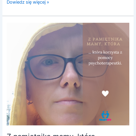
Dowiedz się więcej »
Z
pamiętnika
mamy,
która…
korzysta
z
pomocy
psychoterapeutki