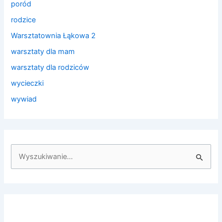
poród
rodzice
Warsztatownia Łąkowa 2
warsztaty dla mam
warsztaty dla rodziców
wycieczki
wywiad
S
z
u
k
a