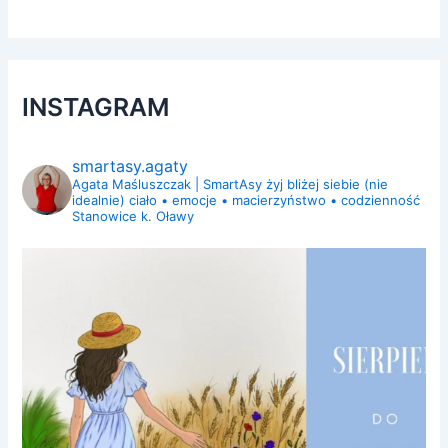
INSTAGRAM
smartasy.agaty
Agata Maśluszczak | SmartAsy
żyj bliżej siebie (nie
idealnie)
ciało • emocje • macierzyństwo • codzienność
Stanowice k. Oławy