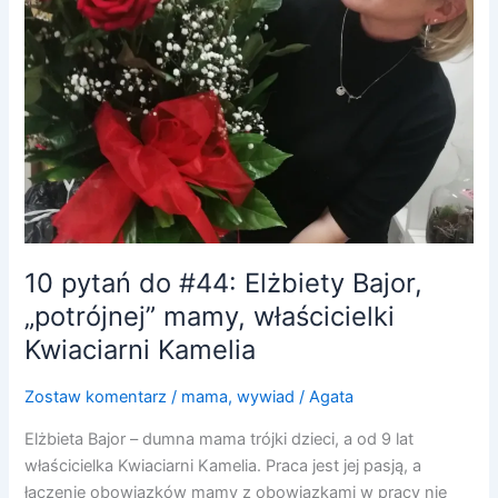
Bajor,
„potrójnej”
mamy,
właścicielki
Kwiaciarni
Kamelia
10 pytań do #44: Elżbiety Bajor,
„potrójnej” mamy, właścicielki
Kwiaciarni Kamelia
Zostaw komentarz
/
mama
,
wywiad
/
Agata
Elżbieta Bajor – dumna mama trójki dzieci, a od 9 lat
właścicielka Kwiaciarni Kamelia. Praca jest jej pasją, a
łączenie obowiązków mamy z obowiązkami w pracy nie