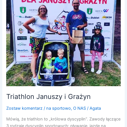
Triathlon Januszy i Grażyn
Zostaw komentarz
/
na sportowo
,
O NAS
/
Agata
Mówią, że triathlon to „królowa dyscyplin”. Zawody łączące
3 rodzaje dyscyplin sportowych: pływanie, jazdę na