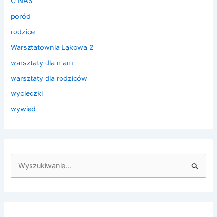
O NAS
poród
rodzice
Warsztatownia Łąkowa 2
warsztaty dla mam
warsztaty dla rodziców
wycieczki
wywiad
S
z
u
k