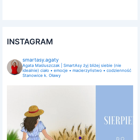
INSTAGRAM
smartasy.agaty
Agata Maśluszczak | SmartAsy
żyj bliżej siebie (nie
idealnie)
ciało • emocje • macierzyństwo • codzienność
Stanowice k. Oławy