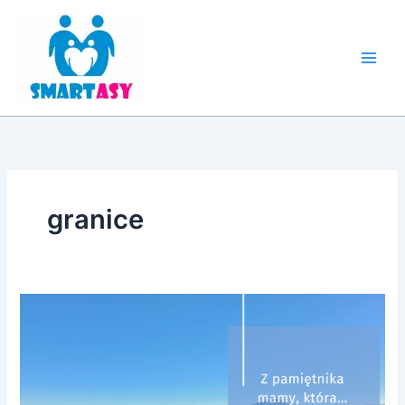
Przejdź
do
treści
granice
Z
pamiętnika
mamy,
która
uczy