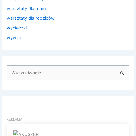
warsztaty dla mam
warsztaty dla rodziców
wycieczki
wywiad
S
z
u
k
a
j
d
l