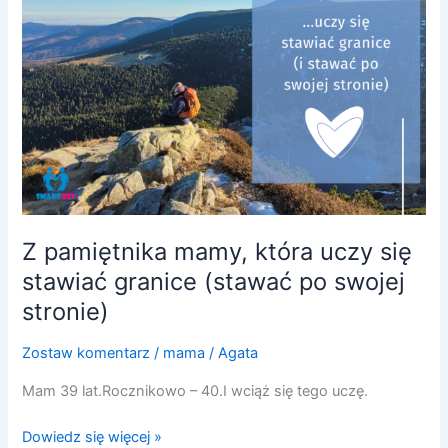
się
stawiać
granice
(stawać
po
swojej
stronie)
Z pamiętnika mamy, która uczy się
stawiać granice (stawać po swojej
stronie)
Zostaw komentarz
/
mama
/
Agata
Mam 39 lat.Rocznikowo – 40.I wciąż się tego uczę.
Dowiedz się więcej »