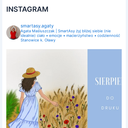
INSTAGRAM
smartasy.agaty
Agata Maśluszczak | SmartAsy
żyj bliżej siebie (nie
idealnie)
ciało • emocje • macierzyństwo • codzienność
Stanowice k. Oławy