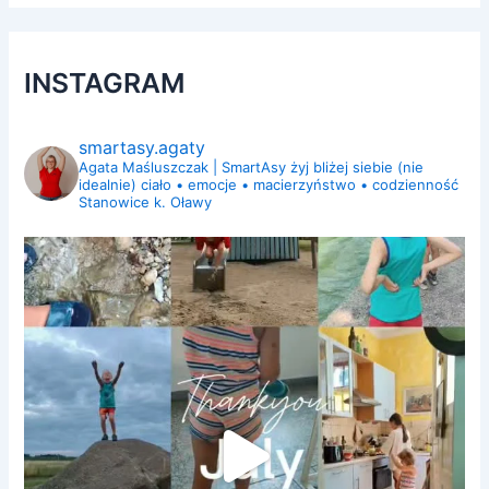
INSTAGRAM
smartasy.agaty
Agata Maśluszczak | SmartAsy
żyj bliżej siebie (nie
idealnie)
ciało • emocje • macierzyństwo • codzienność
Stanowice k. Oławy