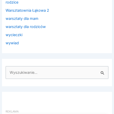
rodzice
Warsztatownia Łąkowa 2
warsztaty dla mam
warsztaty dla rodziców
wycieczki
wywiad
S
z
u
k
a
j