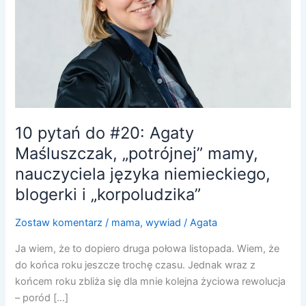
Maśluszczak,
„potrójnej”
mamy,
nauczyciela
języka
niemieckiego,
blogerki
i
10 pytań do #20: Agaty
„korpoludzika”
Maśluszczak, „potrójnej” mamy,
nauczyciela języka niemieckiego,
blogerki i „korpoludzika”
Zostaw komentarz
/
mama
,
wywiad
/
Agata
Ja wiem, że to dopiero druga połowa listopada. Wiem, że
do końca roku jeszcze trochę czasu. Jednak wraz z
końcem roku zbliża się dla mnie kolejna życiowa rewolucja
– poród […]