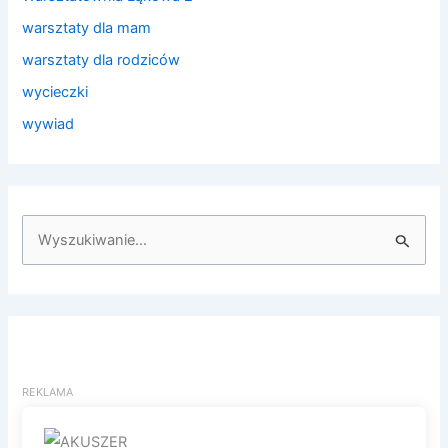
warsztaty dla mam
warsztaty dla rodziców
wycieczki
wywiad
S
z
u
k
a
j
d
l