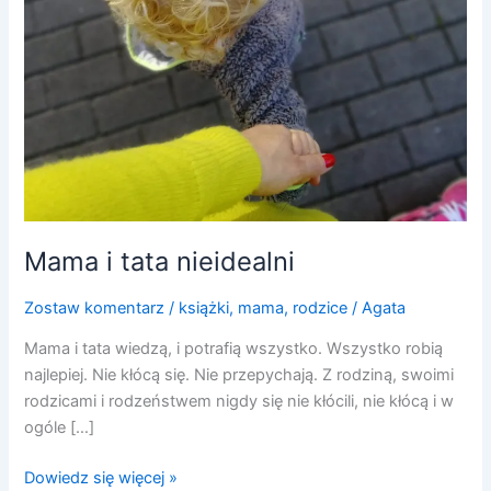
Mama i tata nieidealni
Zostaw komentarz
/
książki
,
mama
,
rodzice
/
Agata
Mama i tata wiedzą, i potrafią wszystko. Wszystko robią
najlepiej. Nie kłócą się. Nie przepychają. Z rodziną, swoimi
rodzicami i rodzeństwem nigdy się nie kłócili, nie kłócą i w
ogóle […]
Dowiedz się więcej »