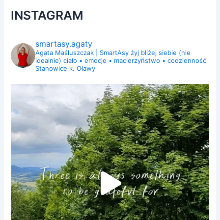
INSTAGRAM
smartasy.agaty
Agata Maśluszczak | SmartAsy
żyj bliżej siebie (nie
idealnie)
ciało • emocje • macierzyństwo • codzienność
Stanowice k. Oławy