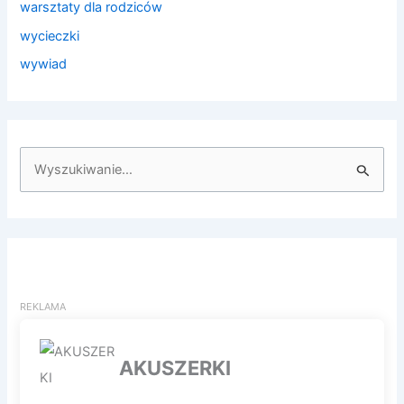
warsztaty dla rodziców
wycieczki
wywiad
S
z
u
k
a
j
d
l
a