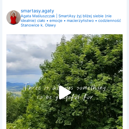
smartasy.agaty
Agata Maśluszczak | SmartAsy
żyj bliżej siebie (nie
idealnie)
ciało • emocje • macierzyństwo • codzienność
Stanowice k. Oławy