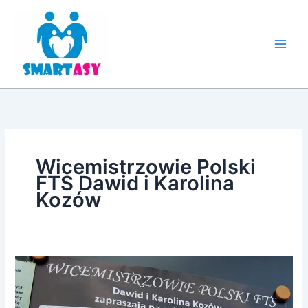
Przejdź
do
treści
Wicemistrzowie Polski
FTS Dawid i Karolina
Kozów
Zajęcia
taneczne
–