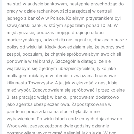
na staż w audycie bankowym, następnie przechodząc do
pracy w dziale rachunkowości zarządczej w centrali
jednego z banków w Polsce. Kolejnym przystankiem był
szwajcarski bank, w którym spędziłam ponad 10 lat. W
międzyczasie, podczas mojego drugiego urlopu
macierzyńskiego, odwiedziła nas agentka, dbająca o nasze
polisy od wielu lat. Kiedy dowiedziałam się, że tworzy swój
zespół, poczułam, że chętnie spróbowałabym swoich sił
ponownie w tej branży. Szczególnie dlatego, że nie
wiązałabym się z jednym ubezpieczycielem, tylko jako
multiagent miałabym w ofercie rozwiązania finansowe
kilkunastu Towarzystw. A ja, jak większość z nas, lubię
mieć wybór. Zdecydowałam się spróbować i przez kolejne
3 lata pracując wciąż w banku, pracowałam dodatkowo
jako agentka ubezpieczeniowa. Zapoczątkowana w
pandemii praca zdalna na etacie była dla mnie
wybawieniem. Po wielu latach codziennych dojazdów do
Wrocławia, zaoszczędzone dwie godziny dziennie
postanowiłam wykorzystać najlepiej, jak się da. W tym