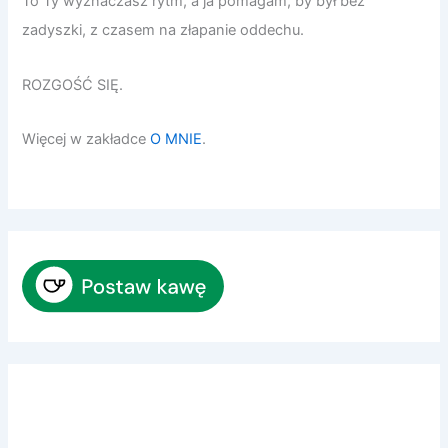
To Ty wyznaczasz rytm, a ja pomagam, by był bez
zadyszki, z czasem na złapanie oddechu.
ROZGOŚĆ SIĘ.
Więcej w zakładce
O MNIE
.