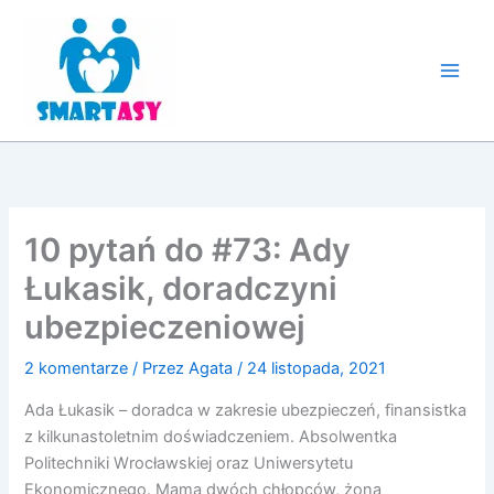
Przejdź
do
treści
10 pytań do #73: Ady
Łukasik, doradczyni
ubezpieczeniowej
2 komentarze
/ Przez
Agata
/
24 listopada, 2021
Ada Łukasik – doradca w zakresie ubezpieczeń, finansistka
z kilkunastoletnim doświadczeniem. Absolwentka
Politechniki Wrocławskiej oraz Uniwersytetu
Ekonomicznego. Mama dwóch chłopców, żona