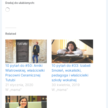
Dodaj do ulubionych:
Wczytywanie…
Related
10 pytań do #50: Arniki
10 pytań do #33: Izabeli
Wiatrowskiej, właścicielki
Smoleń, wokalistki,
Pracowni Ceramicznej
pedagoga i właścicielki
Tutubi
szkoły wokalnej
21 stycznia, 2020
30 kwietnia, 2019
W „mama"
W „mama"