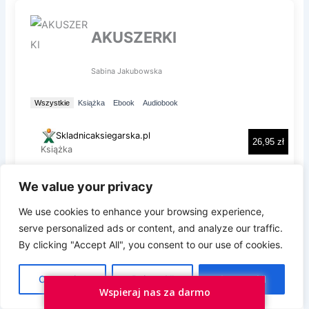
d
l
a
:
We value your privacy
Prywatność i pliki ciasteczka: Ta witryna używa plików ciasteczek.
Kontynuując korzystanie z tej witryny, wyrażasz zgodę na ich
We use cookies to enhance your browsing experience,
używanie.
serve personalized ads or content, and analyze our traffic.
Aby dowiedzieć się więcej, w tym jak kontrolować pliki ciasteczka,
By clicking "Accept All", you consent to our use of cookies.
zobacz tutaj:
Polityka plików ciasteczka
Customize
Reject All
Accept All
Wspieraj nas za darmo