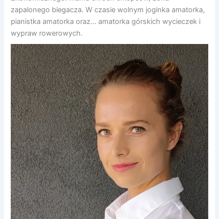
zapalonego biegacza. W czasie wolnym joginka amatorka,
pianistka amatorka oraz… amatorka górskich wycieczek i
wypraw rowerowych.