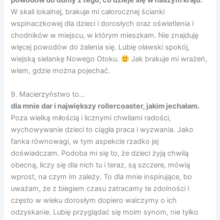
powodów do dumy z tego, co dzieje się w naszym kraju.
W skali lokalnej, brakuje mi całorocznej ścianki
wspinaczkowej dla dzieci i dorosłych oraz oświetlenia i
chodników w miejscu, w którym mieszkam. Nie znajduję
więcej powodów do żalenia się. Lubię oławski spokój,
wiejską sielankę Nowego Otoku.
Jak brakuje mi wrażeń,
wiem, gdzie można pojechać.
9. Macierzyństwo to…
dla mnie dar i największy rollercoaster, jakim jechałam.
Poza wielką miłością i licznymi chwilami radości,
wychowywanie dzieci to ciągła praca i wyzwania. Jako
fanka równowagi, w tym aspekcie rzadko jej
doświadczam. Podoba mi się to, że dzieci żyją chwilą
obecną, liczy się dla nich tu i teraz, są szczere, mówią
wprost, na czym im zależy. To dla mnie inspirujące, bo
uważam, że z biegiem czasu zatracamy te zdolności i
często w wieku dorosłym dopiero walczymy o ich
odzyskanie. Lubię przyglądać się moim synom, nie tylko