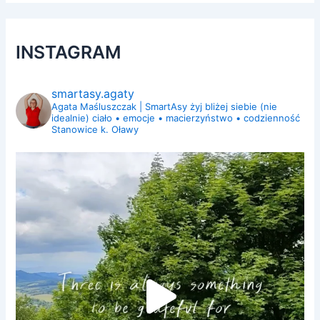
INSTAGRAM
smartasy.agaty
Agata Maśluszczak | SmartAsy
żyj bliżej siebie (nie
idealnie)
ciało • emocje • macierzyństwo • codzienność
Stanowice k. Oławy