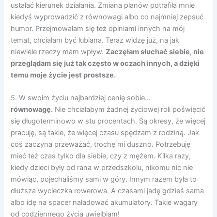
ustalać kierunek działania. Zmiana planów potrafiła mnie
kiedyś wyprowadzić z równowagi albo co najmniej zepsuć
humor. Przejmowałam się też opiniami innych na mój
temat, chciałam być lubiana. Teraz widzę już, na jak
niewiele rzeczy mam wpływ.
Zaczęłam słuchać siebie, nie
przeglądam się już tak często w oczach innych, a dzięki
temu moje życie jest prostsze.
5. W swoim życiu najbardziej cenię sobie…
równowagę.
Nie chciałabym żadnej życiowej roli poświęcić
się długoterminowo w stu procentach. Są okresy, że więcej
pracuję, są takie, że więcej czasu spędzam z rodziną. Jak
coś zaczyna przeważać, trochę mi duszno. Potrzebuję
mieć też czas tylko dla siebie, czy z mężem. Kilka razy,
kiedy dzieci były od rana w przedszkolu, nikomu nic nie
mówiąc, pojechaliśmy sami w góry. Innym razem była to
dłuższa wycieczka rowerowa. A czasami jadę gdzieś sama
albo idę na spacer naładować akumulatory. Takie wagary
od codziennego życia uwielbiam!