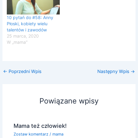
10 pytań do #58: Anny
Płoski, kobiety wielu
talentów i zawodów
25 marca, 2020
W „mama"
←
Poprzedni Wpis
Następny Wpis
→
Powiązane wpisy
Mama też człowiek!
Zostaw komentarz
/
mama