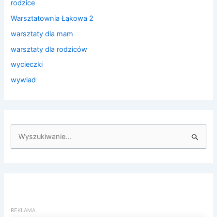
rodzice
Warsztatownia Łąkowa 2
warsztaty dla mam
warsztaty dla rodziców
wycieczki
wywiad
S
z
u
k
a
j