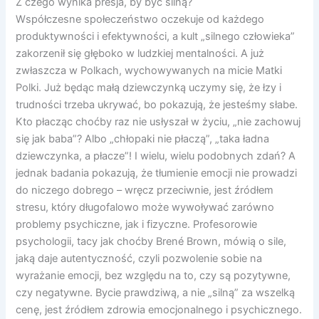
Z czego wynika presja, by być silną?
Współczesne społeczeństwo oczekuje od każdego
produktywności i efektywności, a kult „silnego człowieka”
zakorzenił się głęboko w ludzkiej mentalności. A już
zwłaszcza w Polkach, wychowywanych na micie Matki
Polki. Już będąc małą dziewczynką uczymy się, że łzy i
trudności trzeba ukrywać, bo pokazują, że jesteśmy słabe.
Kto płacząc choćby raz nie usłyszał w życiu, „nie zachowuj
się jak baba”? Albo „chłopaki nie płaczą”, „taka ładna
dziewczynka, a płacze”! I wielu, wielu podobnych zdań? A
jednak badania pokazują, że tłumienie emocji nie prowadzi
do niczego dobrego – wręcz przeciwnie, jest źródłem
stresu, który długofalowo może wywoływać zarówno
problemy psychiczne, jak i fizyczne. Profesorowie
psychologii, tacy jak choćby Brené Brown, mówią o sile,
jaką daje autentyczność, czyli pozwolenie sobie na
wyrażanie emocji, bez względu na to, czy są pozytywne,
czy negatywne. Bycie prawdziwą, a nie „silną” za wszelką
cenę, jest źródłem zdrowia emocjonalnego i psychicznego.