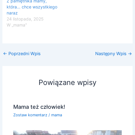
Z pamiętnika mamy,
która… chce wszystkiego
naraz
24 listopada, 2025
W „mama"
←
Poprzedni Wpis
Następny Wpis
→
Powiązane wpisy
Mama też człowiek!
Zostaw komentarz
/
mama