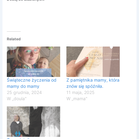
Related
Świąteczne życzenia od
Z pamiętnika mamy, która
mamy do mamy
znów się spóźniła.
25 grudnia, 2024
11 maja, 2025
W „doula"
W „mama"