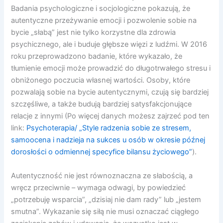
Badania psychologiczne i socjologiczne pokazują, że
autentyczne przeżywanie emocji i pozwolenie sobie na
bycie „słabą” jest nie tylko korzystne dla zdrowia
psychicznego, ale i buduje głębsze więzi z ludźmi. W 2016
roku przeprowadzono badanie, które wykazało, że
tłumienie emocji może prowadzić do długotrwałego stresu i
obniżonego poczucia własnej wartości. Osoby, które
pozwalają sobie na bycie autentycznymi, czują się bardziej
szczęśliwe, a także budują bardziej satysfakcjonujące
relacje z innymi (Po więcej danych możesz zajrzeć pod ten
link:
Psychoterapia/ „Style radzenia sobie ze stresem,
samoocena i nadzieja na sukces u osób w okresie późnej
dorosłości o odmiennej specyfice bilansu życiowego”
).
Autentyczność nie jest równoznaczna ze słabością, a
wręcz przeciwnie – wymaga odwagi, by powiedzieć
„potrzebuję wsparcia”, „dzisiaj nie dam rady” lub „jestem
smutna”. Wykazanie się siłą nie musi oznaczać ciągłego