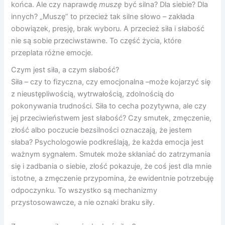
końca. Ale czy naprawdę
muszę
być silna? Dla siebie? Dla
innych? „Muszę” to przecież tak silne słowo – zakłada
obowiązek, presję, brak wyboru. A przecież siła i słabość
nie są sobie przeciwstawne. To część życia, które
przeplata różne emocje.
Czym jest siła, a czym słabość?
Siła – czy to fizyczna, czy emocjonalna –może kojarzyć się
z nieustępliwością, wytrwałością, zdolnością do
pokonywania trudności. Siła to cecha pozytywna, ale czy
jej przeciwieństwem jest słabość? Czy smutek, zmęczenie,
złość albo poczucie bezsilności oznaczają, że jestem
słaba? Psychologowie podkreślają, że każda emocja jest
ważnym sygnałem. Smutek może skłaniać do zatrzymania
się i zadbania o siebie, złość pokazuje, że coś jest dla mnie
istotne, a zmęczenie przypomina, że ewidentnie potrzebuję
odpoczynku. To wszystko są mechanizmy
przystosowawcze, a nie oznaki braku siły.