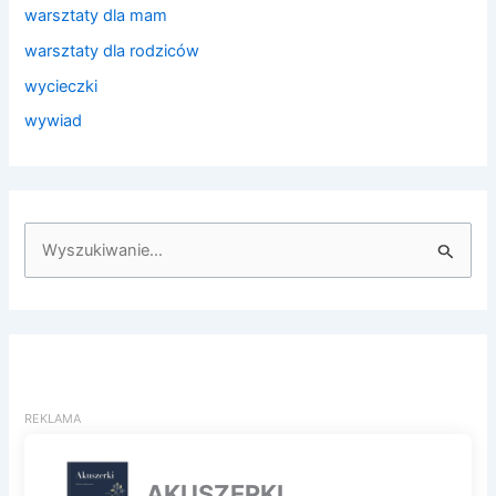
warsztaty dla mam
warsztaty dla rodziców
wycieczki
wywiad
S
z
u
k
a
j
d
l