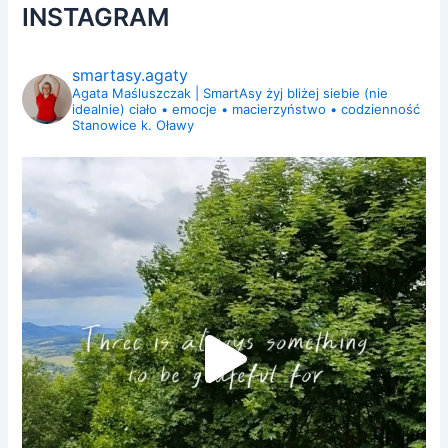
INSTAGRAM
smartasy.agaty
Agata Maśluszczak | SmartAsy
żyj bliżej siebie (nie
idealnie)
ciało • emocje • macierzyństwo • codzienność
Stanowice k. Oławy