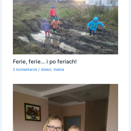
Ferie, ferie… i po feriach!
2 komentarze
/
dzieci
,
mama