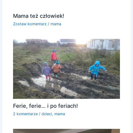
Mama też człowiek!
Zostaw komentarz
/
mama
Ferie, ferie… i po feriach!
2 komentarze
/
dzieci
,
mama