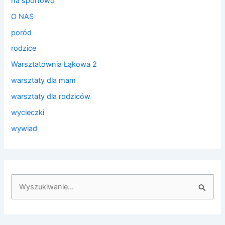
na sportowo
O NAS
poród
rodzice
Warsztatownia Łąkowa 2
warsztaty dla mam
warsztaty dla rodziców
wycieczki
wywiad
S
z
u