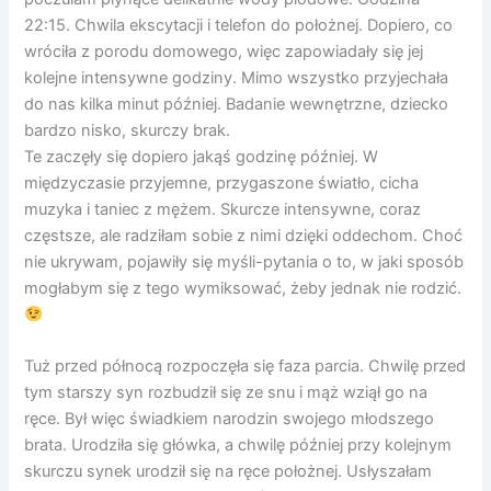
22:15. Chwila ekscytacji i telefon do położnej. Dopiero, co
wróciła z porodu domowego, więc zapowiadały się jej
kolejne intensywne godziny. Mimo wszystko przyjechała
do nas kilka minut później. Badanie wewnętrzne, dziecko
bardzo nisko, skurczy brak.
Te zaczęły się dopiero jakąś godzinę później. W
międzyczasie przyjemne, przygaszone światło, cicha
muzyka i taniec z mężem. Skurcze intensywne, coraz
częstsze, ale radziłam sobie z nimi dzięki oddechom. Choć
nie ukrywam, pojawiły się myśli-pytania o to, w jaki sposób
mogłabym się z tego wymiksować, żeby jednak nie rodzić.
Tuż przed północą rozpoczęła się faza parcia. Chwilę przed
tym starszy syn rozbudził się ze snu i mąż wziął go na
ręce. Był więc świadkiem narodzin swojego młodszego
brata. Urodziła się główka, a chwilę później przy kolejnym
skurczu synek urodził się na ręce położnej. Usłyszałam