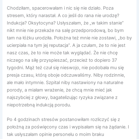
Chodziłam, spacerowałam i nic się nie działo. Poza
stresem, który narastał. A co jeśli do rana nie urodzę?
Indukcja? Oksytocyna? Usłyszałam, że „w takim stanie”
nikt mnie nie przekaże na salę przedporodową, bo bym
tam na łóżku urodziła. Położna też mnie nie zostawi, „bo by
ucierpiała na tym jej reputacja”. A ja czułam, że to nie jest
nasz czas, że to nie może tak wyglądać. Że nie chcę
niczego na siłę przyspieszać, przecież to dopiero 37
tygodni. Mąż też czuł się nieswojo, nie podobała mu się
presja czasu, którą oboje odczuwaliśmy. Niby rodzinnie,
ale mało intymnie. Szpital niby nastawiony na naturalne
porody, a miałam wrażenie, że chcą mnie mieć jak
najszybciej z głowy, bagatelizując ryzyka związane z
niepotrzebną indukcją porodu.
Po 4 godzinach stresów postanowiłam rozliczyć się z
położną za poświęcony czas i wypisałam się na żądanie. I
tak usłyszałam opinie personelu o moim braku