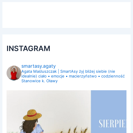
INSTAGRAM
smartasy.agaty
Agata Maśluszczak | SmartAsy
żyj bliżej siebie (nie
idealnie)
ciało • emocje • macierzyństwo • codzienność
Stanowice k. Oławy