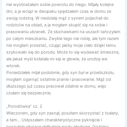
nie wyobrażałam sobie powrotu do niego. Mijały kolejne
dni, a ja wciąż w dwupaku spędzałam czas w domu ze
swoją rodziną. W niedzielę mąż z synem pojechali do
rodziców na obiad, a ja mogłam skupić się na sobie i
prasowaniu ubranek. Ze słuchawkami na uszach tańczyłam
po całym mieszkaniu. Zwykle tego nie robię, ale tym razem
nie mogłam przestać, czując jakby moje ciało dzięki temu
szykowało się do porodu. Może to się wydawać śmieszne,
ale jakaś myśl kołatała mi się w głowie, że urodzę we
wtorek.
Poniedziałek mijał podobnie, gdy syn był w przedszkolu,
mogłam ogarnąć ostatnie pranie i prasowanie. Mąż od
dłuższego już czasu pracował zdalnie w domu, więc
czułam się bezpiecznie.
„Porodówka” cz. 2
Wieczorem, gdy syn zasnął, poszłam skorzystać z toalety,
a tam… Usłyszałam charakterystyczne pyknięcie i
poczułam płynące delikatnie wody płodowe. Godzina