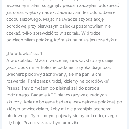
wcześniej miałam ściągnięty pessar i zaczęłam odczuwać
już coraz większy nacisk. Zauważyłam też odchodzenie
czopu śluzowego. Mając na uwadze szybką akcję
porodową przy pierwszym dziecku postanowiłam nie
czekać, tylko sprawdzić to w szpitalu. W drodze
powiadomiłam położną, która akurat miała jeszcze dyżur.
„Porodówka” cz. 1
A w szpitalu… Miałam wrażenie, że wszystko się dzieje
jakoś obok mnie. Bolesne badanie i szybka diagnoza:
„Pęcherz płodowy zachowany, ale ma pani 8 cm
rozwarcia. Pani zaraz urodzi, idziemy na porodówkę”.
Przeszliśmy z mężem do pięknej sali do porodu
rodzinnego. Badanie KTG nie wykazywało żadnych
skurczy. Kolejne bolesne badanie wewnętrzne położnej, po
którym powiedziałam, żeby mi nie przebijała pęcherza
płodowego. Tym samym pojawiły się pytania o to, czego
się boję. Przecież zaraz bym urodziła.