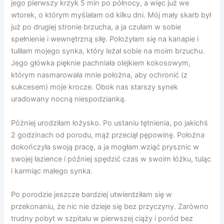
jego pierwszy krzyk 5 min po północy, a więc już we
wtorek, o którym myślałam od kilku dni. Mój mały skarb był
już po drugiej stronie brzucha, a ja czułam w sobie
spełnienie i wewnętrzną siłę. Położyłam się na kanapie i
tuliłam mojego synka, który leżał sobie na moim brzuchu.
Jego główka pięknie pachniała olejkiem kokosowym,
którym nasmarowała mnie położna, aby ochronić (z
sukcesem) moje krocze. Obok nas starszy synek
uradowany nocną niespodzianką.
Później urodziłam łożysko. Po ustaniu tętnienia, po jakichś
2 godzinach od porodu, mąż przeciął pępowinę. Położna
dokończyła swoją pracę, a ja mogłam wziąć prysznic w
swojej łazience i później spędzić czas w swoim łóżku, tuląc
i karmiąc małego synka.
Po porodzie jeszcze bardziej utwierdziłam się w
przekonaniu, że nic nie dzieje się bez przyczyny. Zarówno
trudny pobyt w szpitalu w pierwszej ciąży i poród bez