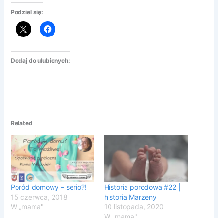
Podziel się:
Dodaj do ulubionych:
Related
Poród domowy – serio?!
Historia porodowa #22 |
15 czerwca, 2018
historia Marzeny
W „mama"
10 listopada, 2020
W „mama"