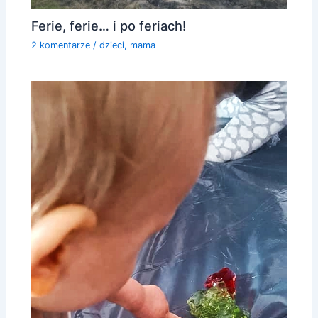
Ferie, ferie… i po feriach!
2 komentarze
/
dzieci
,
mama