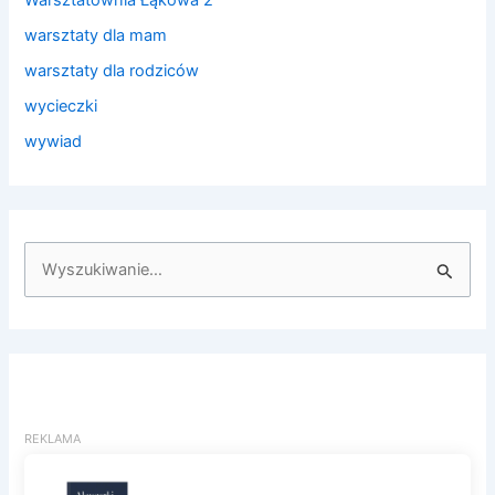
Warsztatownia Łąkowa 2
warsztaty dla mam
warsztaty dla rodziców
wycieczki
wywiad
S
z
u
k
a
j
d