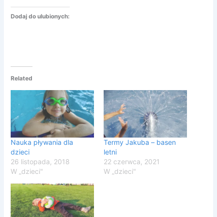
Dodaj do ulubionych:
Related
Nauka pływania dla
Termy Jakuba – basen
dzieci
letni
26 listopada, 2018
22 czerwca, 2021
W „dzieci"
W „dzieci"