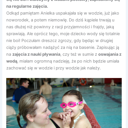
na regularne zajęcia.
Odkąd pamiętam Anielka uspakajała się w wodzie, już jako
noworodek, a potem niemowlę. Do dziś kąpiele trwają u
nas dłużej niż powinny z racji przyjemności i frajdy, jaką
sprawiają. Ale oprócz tego, moje dziecko wody się totalnie
nie boi! Poczułam dreszcz zgrozy, gdy będąc w drugiej
ciąży próbowałam nadążyć za nią na basenie. Zapisując ją
na
zajęcia z nauki pływania
, czy też w sumie z
oswajania z
wodą
, miałam ogromną nadzieję, że po nich będzie umiała
zachować się w wodzie i przy wodzie jak należy.