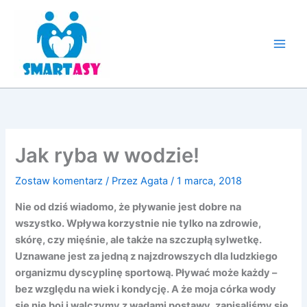
Przejdź
do
treści
Jak ryba w wodzie!
Zostaw komentarz
/ Przez
Agata
/
1 marca, 2018
Nie od dziś wiadomo, że pływanie jest dobre na
wszystko. Wpływa korzystnie nie tylko na zdrowie,
skórę, czy mięśnie, ale także na szczupłą sylwetkę.
Uznawane jest za jedną z najzdrowszych dla ludzkiego
organizmu dyscyplinę sportową. Pływać może każdy –
bez względu na wiek i kondycję. A że moja córka wody
się nie boi i walczymy z wadami postawy, zapisaliśmy się