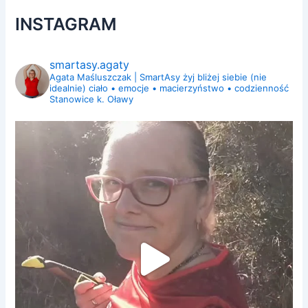
INSTAGRAM
smartasy.agaty
Agata Maśluszczak | SmartAsy
żyj bliżej siebie (nie
idealnie)
ciało • emocje • macierzyństwo • codzienność
Stanowice k. Oławy