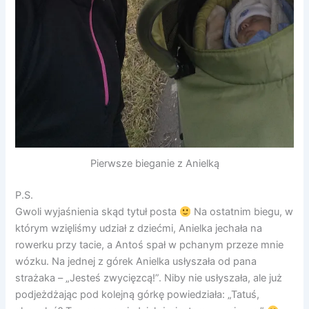
Pierwsze bieganie z Anielką
P.S.
Gwoli wyjaśnienia skąd tytuł posta
Na ostatnim biegu, w
którym wzięliśmy udział z dziećmi, Anielka jechała na
rowerku przy tacie, a Antoś spał w pchanym przeze mnie
wózku. Na jednej z górek Anielka usłyszała od pana
strażaka – „Jesteś zwycięzcą!”. Niby nie usłyszała, ale już
podjeżdżając pod kolejną górkę powiedziała: „Tatuś,