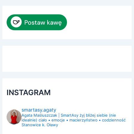
INSTAGRAM
smartasy.agaty
Agata Maśluszczak | SmartAsy
żyj bliżej siebie (nie
idealnie)
ciało • emocje • macierzyństwo • codzienność
Stanowice k. Oławy