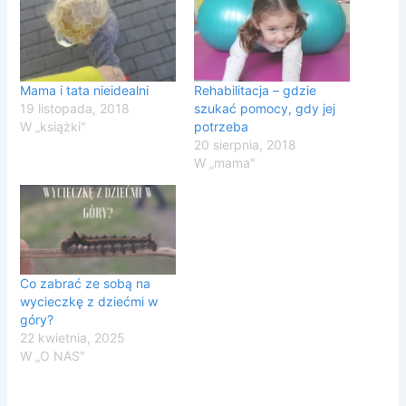
Mama i tata nieidealni
Rehabilitacja – gdzie
19 listopada, 2018
szukać pomocy, gdy jej
W „książki"
potrzeba
20 sierpnia, 2018
W „mama"
Co zabrać ze sobą na
wycieczkę z dziećmi w
góry?
22 kwietnia, 2025
W „O NAS"