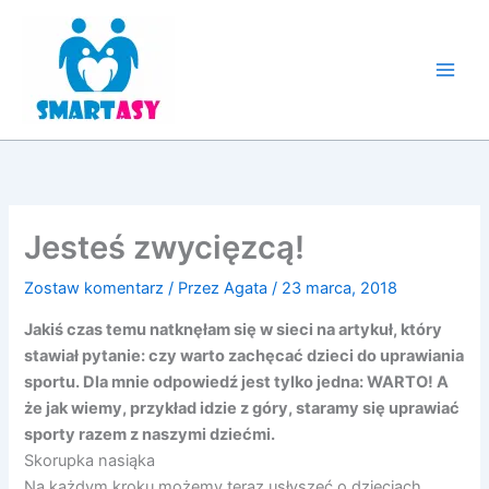
Przejdź
do
treści
Jesteś zwycięzcą!
Zostaw komentarz
/ Przez
Agata
/
23 marca, 2018
Jakiś czas temu natknęłam się w sieci na artykuł, który
stawiał pytanie: czy warto zachęcać dzieci do uprawiania
sportu. Dla mnie odpowiedź jest tylko jedna: WARTO! A
że jak wiemy, przykład idzie z góry, staramy się uprawiać
sporty razem z naszymi dziećmi.
Skorupka nasiąka
Na każdym kroku możemy teraz usłyszeć o dzieciach,