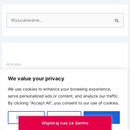
S
z
u
k
a
j
d
We value your privacy
l
Prywatność i pliki ciasteczka: Ta witryna używa plików ciasteczek.
Kontynuując korzystanie z tej witryny, wyrażasz zgodę na ich
a
We use cookies to enhance your browsing experience,
używanie.
serve personalized ads or content, and analyze our traffic.
:
Aby dowiedzieć się więcej, w tym jak kontrolować pliki ciasteczka,
By clicking "Accept All", you consent to our use of cookies.
zobacz tutaj:
Polityka plików ciasteczka
Customize
Reject All
Accept All
Wspieraj nas za darmo