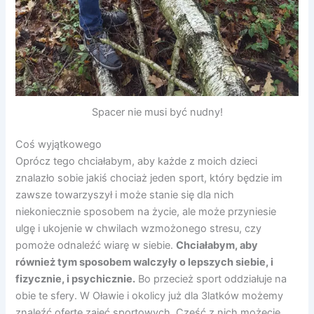
Spacer nie musi być nudny!
Coś wyjątkowego
Oprócz tego chciałabym, aby każde z moich dzieci
znalazło sobie jakiś chociaż jeden sport, który będzie im
zawsze towarzyszył i może stanie się dla nich
niekoniecznie sposobem na życie, ale może przyniesie
ulgę i ukojenie w chwilach wzmożonego stresu, czy
pomoże odnaleźć wiarę w siebie.
Chciałabym, aby
również tym sposobem walczyły o lepszych siebie, i
fizycznie, i psychicznie.
Bo przecież sport oddziałuje na
obie te sfery. W Oławie i okolicy już dla 3latków możemy
znaleźć ofertę zajęć sportowych. Część z nich możecie