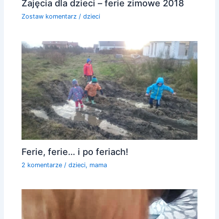
Zajęcia dla dzieci – ferie zimowe 2018
Zostaw komentarz
/
dzieci
Ferie, ferie… i po feriach!
2 komentarze
/
dzieci
,
mama