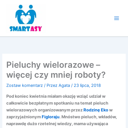
Przejdź
do
treści
Pieluchy wielorazowe –
więcej czy mniej roboty?
Zostaw komentarz
/ Przez
Agata
/
23 lipca, 2018
Pod koniec kwietnia miałam okazję wziąć udział w
całkowicie bezpłatnym spotkaniu na temat pieluch
wielorazowych organizowanym przez
Rodzinę Eko
w
zaprzyjaźnionym
Figloraju
. Mnóstwo pieluch, wkładów,
naprawdę dużo rzetelnej wiedzy, mama używająca