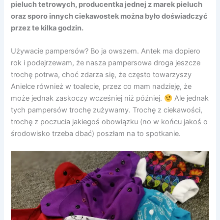
pieluch tetrowych, producentka jednej z marek pieluch
oraz sporo innych ciekawostek można było doświadczyć
przez te kilka godzin.
Używacie pampersów? Bo ja owszem. Antek ma dopiero
rok i podejrzewam, że nasza pampersowa droga jeszcze
trochę potrwa, choć zdarza się, że często towarzyszy
Anielce również w toalecie, przez co mam nadzieję, że
może jednak zaskoczy wcześniej niż później.
Ale jednak
tych pampersów trochę zużywamy. Trochę z ciekawości,
trochę z poczucia jakiegoś obowiązku (no w końcu jakoś o
środowisko trzeba dbać) poszłam na to spotkanie.