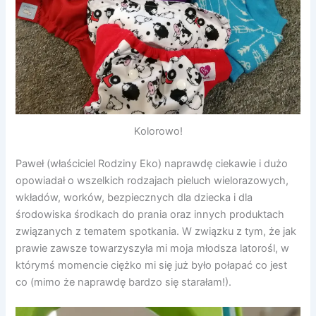
Kolorowo!
Paweł (właściciel Rodziny Eko) naprawdę ciekawie i dużo
opowiadał o wszelkich rodzajach pieluch wielorazowych,
wkładów, worków, bezpiecznych dla dziecka i dla
środowiska środkach do prania oraz innych produktach
związanych z tematem spotkania. W związku z tym, że jak
prawie zawsze towarzyszyła mi moja młodsza latorośl, w
którymś momencie ciężko mi się już było połapać co jest
co (mimo że naprawdę bardzo się starałam!).