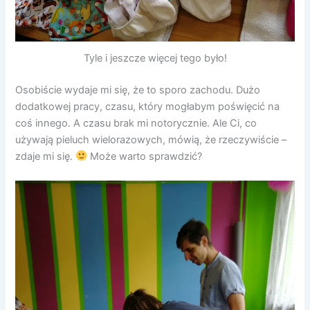
Tyle i jeszcze więcej tego było!
Osobiście wydaje mi się, że to sporo zachodu. Dużo
dodatkowej pracy, czasu, który mogłabym poświęcić na
coś innego. A czasu brak mi notorycznie. Ale Ci, co
używają pieluch wielorazowych, mówią, że rzeczywiście –
zdaje mi się.
Może warto sprawdzić?