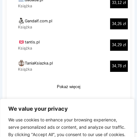
We value your privacy
Prywatność i pliki ciasteczka: Ta witryna używa plików ciasteczek.
Kontynuując korzystanie z tej witryny, wyrażasz zgodę na ich
We use cookies to enhance your browsing experience,
używanie.
serve personalized ads or content, and analyze our traffic.
Aby dowiedzieć się więcej, w tym jak kontrolować pliki ciasteczka,
By clicking "Accept All", you consent to our use of cookies.