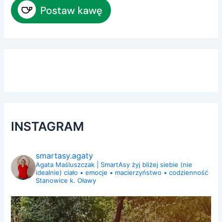
INSTAGRAM
smartasy.agaty
Agata Maśluszczak | SmartAsy
żyj bliżej siebie (nie
idealnie)
ciało • emocje • macierzyństwo • codzienność
Stanowice k. Oławy