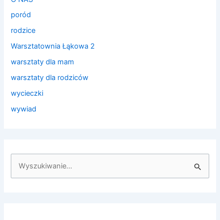
poród
rodzice
Warsztatownia Łąkowa 2
warsztaty dla mam
warsztaty dla rodziców
wycieczki
wywiad
S
z
u
k