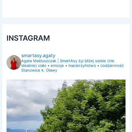
INSTAGRAM
smartasy.agaty
Agata Maśluszczak | SmartAsy
żyj bliżej siebie (nie
idealnie)
ciało • emocje • macierzyństwo • codzienność
Stanowice k. Oławy