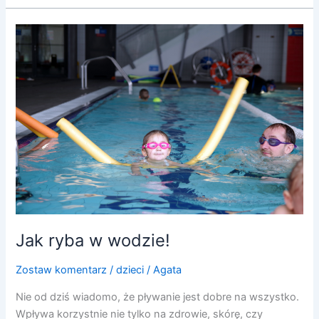
Jak
ryba
w
wodzie!
Jak ryba w wodzie!
Zostaw komentarz
/
dzieci
/
Agata
Nie od dziś wiadomo, że pływanie jest dobre na wszystko.
Wpływa korzystnie nie tylko na zdrowie, skórę, czy