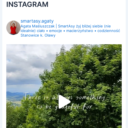
INSTAGRAM
smartasy.agaty
Agata Maśluszczak | SmartAsy
żyj bliżej siebie (nie
idealnie)
ciało • emocje • macierzyństwo • codzienność
Stanowice k. Oławy