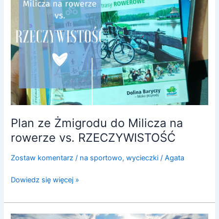
na
rowerze
vs.
RZECZYWISTOŚĆ
Plan ze Żmigrodu do Milicza na
rowerze vs. RZECZYWISTOŚĆ
Zostaw komentarz
/
na sportowo
,
wycieczki
/
Agata
Dowiedz się więcej »
Zalew