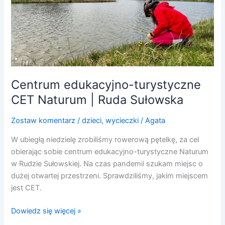
turystyczne
CET
Naturum
|
Ruda
Sułowska
Centrum edukacyjno-turystyczne
CET Naturum | Ruda Sułowska
Zostaw komentarz
/
dzieci
,
wycieczki
/
Agata
W ubiegłą niedzielę zrobiliśmy rowerową pętelkę, za cel
obierając sobie centrum edukacyjno-turystyczne Naturum
w Rudzie Sułowskiej. Na czas pandemii szukam miejsc o
dużej otwartej przestrzeni. Sprawdziliśmy, jakim miejscem
jest CET.
Dowiedz się więcej »