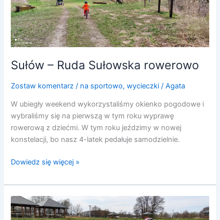
rowerowo
Sułów – Ruda Sułowska rowerowo
Zostaw komentarz
/
na sportowo
,
wycieczki
/
Agata
W ubiegły weekend wykorzystaliśmy okienko pogodowe i
wybraliśmy się na pierwszą w tym roku wyprawę
rowerową z dziećmi. W tym roku jeździmy w nowej
konstelacji, bo nasz 4-latek pedałuje samodzielnie.
Dowiedz się więcej »
Centrum
edukacyjno-