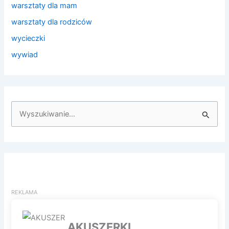
warsztaty dla mam
warsztaty dla rodziców
wycieczki
wywiad
S
z
u
k
a
j
d
l