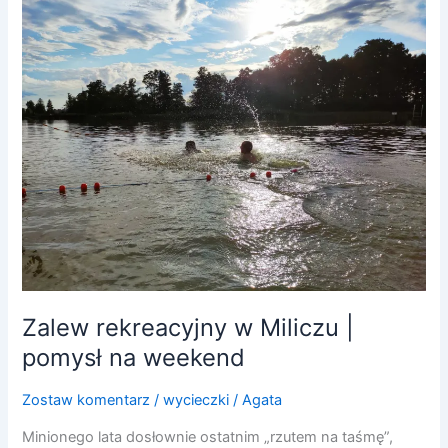
rekreacyjny
w
Miliczu
|
pomysł
na
weekend
Zalew rekreacyjny w Miliczu |
pomysł na weekend
Zostaw komentarz
/
wycieczki
/
Agata
Minionego lata dosłownie ostatnim „rzutem na taśmę”,