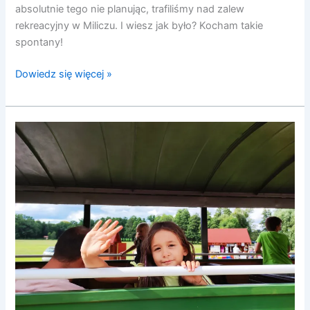
absolutnie tego nie planując, trafiliśmy nad zalew
rekreacyjny w Miliczu. I wiesz jak było? Kocham takie
spontany!
Dowiedz się więcej »
Krośnice
i
kolejka
wąskotorowa
|
pomysł
na
weekend