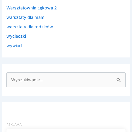
Warsztatownia Łąkowa 2
warsztaty dla mam
warsztaty dla rodziców
wycieczki
wywiad
S
z
u
k
a
j