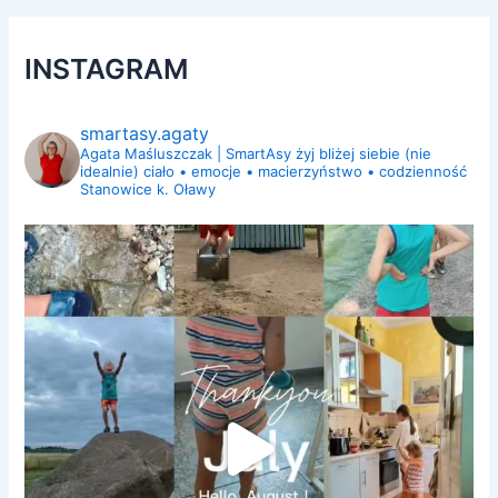
INSTAGRAM
smartasy.agaty
Agata Maśluszczak | SmartAsy
żyj bliżej siebie (nie
idealnie)
ciało • emocje • macierzyństwo • codzienność
Stanowice k. Oławy