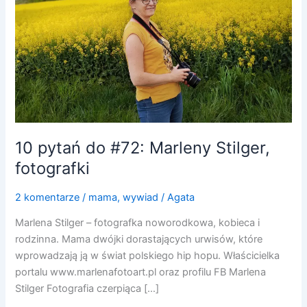
Stilger,
fotografki
10 pytań do #72: Marleny Stilger,
fotografki
2 komentarze
/
mama
,
wywiad
/
Agata
Marlena Stilger – fotografka noworodkowa, kobieca i
rodzinna. Mama dwójki dorastających urwisów, które
wprowadzają ją w świat polskiego hip hopu. Właścicielka
portalu www.marlenafotoart.pl oraz profilu FB Marlena
Stilger Fotografia czerpiąca […]