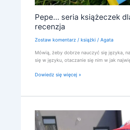
Pepe… seria książeczek dla
recenzja
Zostaw komentarz
/
książki
/
Agata
Mówią, żeby dobrze nauczyć się języka, naj
się w języku, otaczanie się nim w jak najwię
Dowiedz się więcej »
Kraina…
seria
książeczek