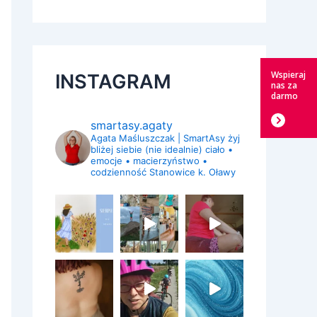
Wspieraj
INSTAGRAM
nas za
darmo
smartasy.agaty
Agata Maśluszczak | SmartAsy
żyj
bliżej siebie (nie idealnie)
ciało •
emocje • macierzyństwo •
codzienność
Stanowice k. Oławy