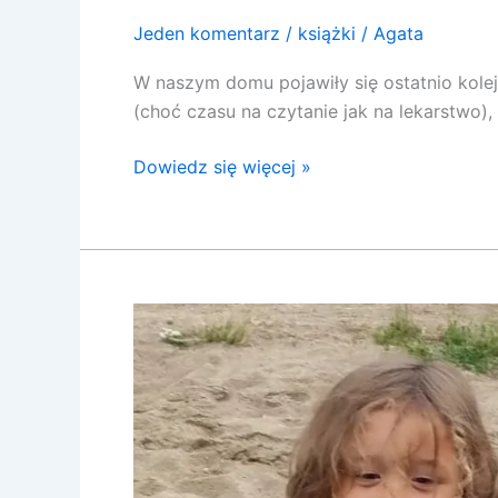
Jeden komentarz
/
książki
/
Agata
W naszym domu pojawiły się ostatnio kole
(choć czasu na czytanie jak na lekarstwo), 
Dowiedz się więcej »
Będziesz
starszą
siostrą
–
część
druga