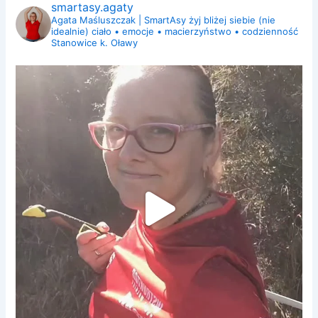
smartasy.agaty
Agata Maśluszczak | SmartAsy
żyj bliżej siebie (nie
idealnie)
ciało • emocje • macierzyństwo • codzienność
Stanowice k. Oławy