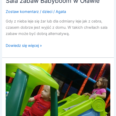
Sala zabaw Babyboom w Oławie
Zostaw komentarz
/
dzieci
/
Agata
Gdy z nieba leje się żar lub dla odmiany leje jak z cebra,
czasem dobrze jest wyjść z domu. W takich chwilach sala
zabaw może być dobrą alternatywą.
Dowiedz się więcej »
Level
ROOM
Kids
w
Siechnicach