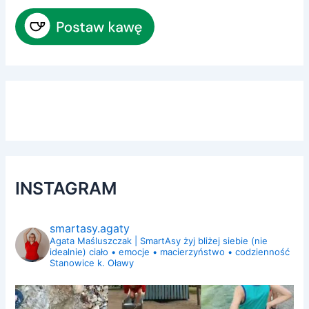
INSTAGRAM
smartasy.agaty
Agata Maśluszczak | SmartAsy
żyj bliżej siebie (nie
idealnie)
ciało • emocje • macierzyństwo • codzienność
Stanowice k. Oławy