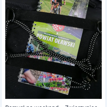
Lipki-
Ścinawa
Polska-
Oława