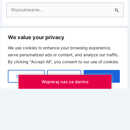
S
z
u
k
We value your privacy
Prywatność i pliki ciasteczka: Ta witryna używa plików ciasteczek.
a
Kontynuując korzystanie z tej witryny, wyrażasz zgodę na ich
We use cookies to enhance your browsing experience,
używanie.
j
serve personalized ads or content, and analyze our traffic.
Aby dowiedzieć się więcej, w tym jak kontrolować pliki ciasteczka,
d
By clicking "Accept All", you consent to our use of cookies.
zobacz tutaj:
Polityka plików ciasteczka
l
Customize
Reject All
Accept All
a
Wspieraj nas za darmo
: