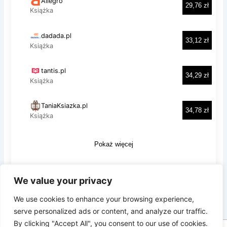
We value your privacy
Prywatność i pliki ciasteczka: Ta witryna używa plików ciasteczek.
Kontynuując korzystanie z tej witryny, wyrażasz zgodę na ich
We use cookies to enhance your browsing experience,
używanie.
serve personalized ads or content, and analyze our traffic.
Aby dowiedzieć się więcej, w tym jak kontrolować pliki ciasteczka,
By clicking "Accept All", you consent to our use of cookies.