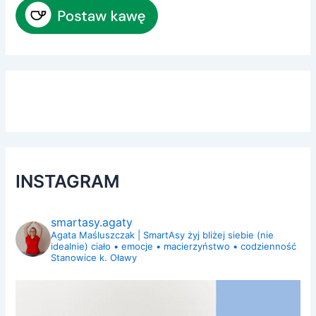
INSTAGRAM
smartasy.agaty
Agata Maśluszczak | SmartAsy
żyj bliżej siebie (nie
idealnie)
ciało • emocje • macierzyństwo • codzienność
Stanowice k. Oławy