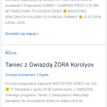
powiecie!:) Połączenie ZUMBY I JUMPING FROG:) CO NIE
WYTAŃCZYMY TO DOSKACZEMY
MNÓSTWO
SPALONYCH KALORII! 1,5 H MEGA ZABAWY
31.10.2018
CENA: 25ZŁ
Dowiedz się więcej »
Taniec
z
Taniec z Gwiazdą ŻORA Korolyov
Gwiazdą
ŻORA
Zostaw komentarz
/
Agata
Korolyov
Kochani pragniemy zaprosić WSZYSTKIE DZIECI na TzG
17 listopada o godz.10.00 zatańczymy z GWIAZDĄ
znanego programu Taniec z Gwiazdami:) Warsztaty
kierujemy do wszystkich dzieci w wieku od 6 lat