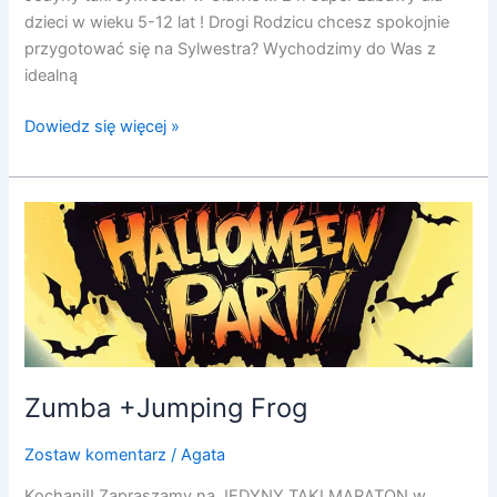
dzieci w wieku 5-12 lat ! Drogi Rodzicu chcesz spokojnie
przygotować się na Sylwestra? Wychodzimy do Was z
idealną
Dowiedz się więcej »
Zumba
+Jumping
Frog
Zumba +Jumping Frog
Zostaw komentarz
/
Agata
Kochani!! Zapraszamy na JEDYNY TAKI MARATON w