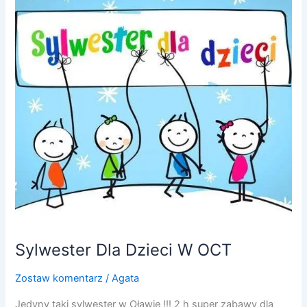
Dla
Dzieci
W
OCT
Sylwester Dla Dzieci W OCT
Zostaw komentarz
/
Agata
Jedyny taki sylwester w Oławie !!! 2 h super zabawy dla