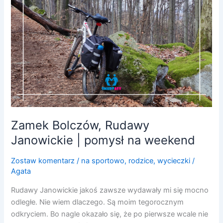
pomysł
na
weekend
Zamek Bolczów, Rudawy
Janowickie | pomysł na weekend
Zostaw komentarz
/
na sportowo
,
rodzice
,
wycieczki
/
Agata
Rudawy Janowickie jakoś zawsze wydawały mi się mocno
odległe. Nie wiem dlaczego. Są moim tegorocznym
odkryciem. Bo nagle okazało się, że po pierwsze wcale nie