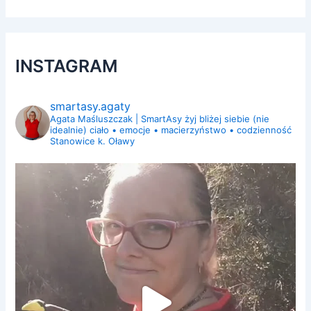
INSTAGRAM
smartasy.agaty
Agata Maśluszczak | SmartAsy
żyj bliżej siebie (nie
idealnie)
ciało • emocje • macierzyństwo • codzienność
Stanowice k. Oławy