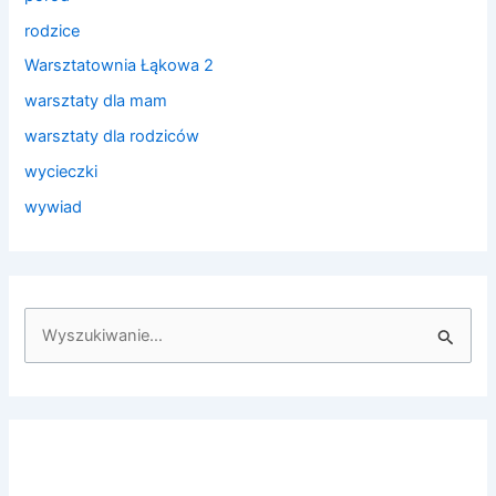
rodzice
Warsztatownia Łąkowa 2
warsztaty dla mam
warsztaty dla rodziców
wycieczki
wywiad
S
z
u
k
a