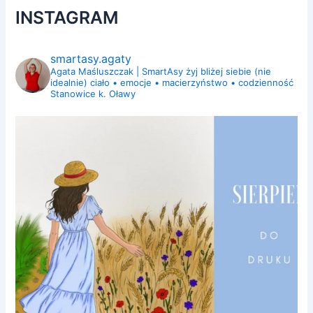
INSTAGRAM
smartasy.agaty
Agata Maśluszczak | SmartAsy
żyj bliżej siebie (nie
idealnie)
ciało • emocje • macierzyństwo • codzienność
Stanowice k. Oławy