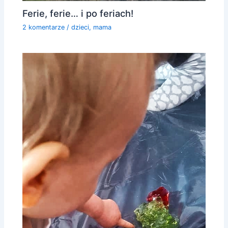
Ferie, ferie… i po feriach!
2 komentarze
/
dzieci
,
mama