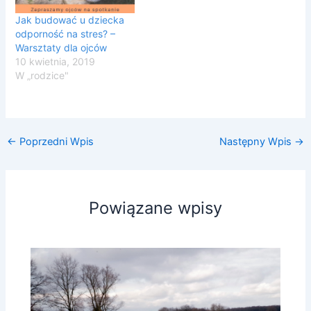
Jak budować u dziecka
odporność na stres? –
Warsztaty dla ojców
10 kwietnia, 2019
W „rodzice"
←
Poprzedni Wpis
Następny Wpis
→
Powiązane wpisy