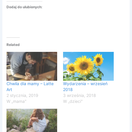
Dodaj do ulubionych:
Related
Chwila dla mamy – Latte
Wydarzenia – wrzesień
Art
2018
2 stycznia, 2019
3 września, 2018
W „mama"
W „dzieci"