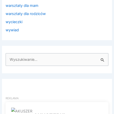
warsztaty dla mam
warsztaty dla rodziców
wycieczki
wywiad
S
z
u
k
a
j
d
l