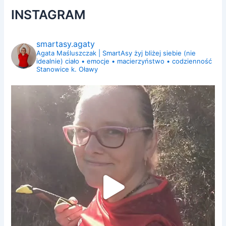
INSTAGRAM
smartasy.agaty
Agata Maśluszczak | SmartAsy
żyj bliżej siebie (nie
idealnie)
ciało • emocje • macierzyństwo • codzienność
Stanowice k. Oławy