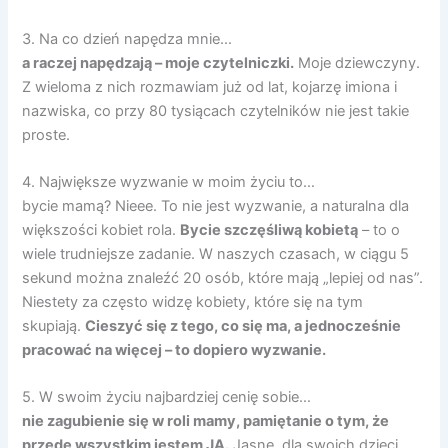
3. Na co dzień napędza mnie…
a raczej napędzają – moje czytelniczki.
Moje dziewczyny.
Z wieloma z nich rozmawiam już od lat, kojarzę imiona i
nazwiska, co przy 80 tysiącach czytelników nie jest takie
proste.
4. Największe wyzwanie w moim życiu to…
bycie mamą? Nieee. To nie jest wyzwanie, a naturalna dla
większości kobiet rola.
Bycie szczęśliwą kobietą
– to o
wiele trudniejsze zadanie. W naszych czasach, w ciągu 5
sekund można znaleźć 20 osób, które mają „lepiej od nas”.
Niestety za często widzę kobiety, które się na tym
skupiają.
Cieszyć się z tego, co się ma, a jednocześnie
pracować na więcej – to dopiero wyzwanie.
5. W swoim życiu najbardziej cenię sobie…
nie zagubienie się w roli mamy, pamiętanie o tym, że
przede wszystkim jestem JA.
Jasne, dla swoich dzieci