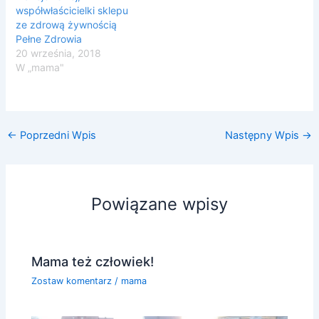
współwłaścicielki sklepu
ze zdrową żywnością
Pełne Zdrowia
20 września, 2018
W „mama"
←
Poprzedni Wpis
Następny Wpis
→
Powiązane wpisy
Mama też człowiek!
Zostaw komentarz
/
mama