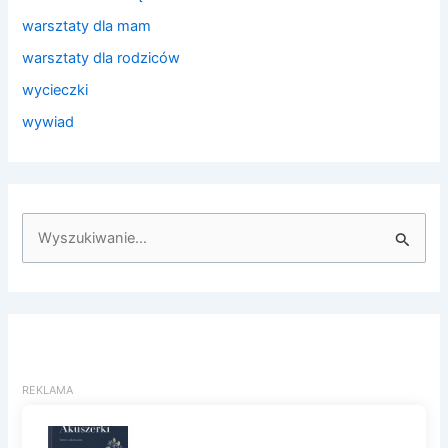
warsztaty dla mam
warsztaty dla rodziców
wycieczki
wywiad
S
z
u
k
a
j
d
l