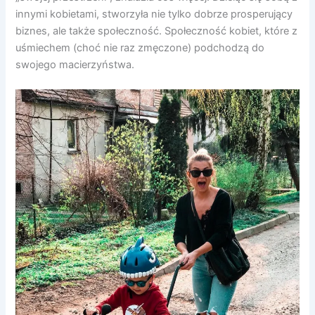
innymi kobietami, stworzyła nie tylko dobrze prosperujący
biznes, ale także społeczność. Społeczność kobiet, które z
uśmiechem (choć nie raz zmęczone) podchodzą do
swojego macierzyństwa.