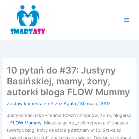
Przejdź
do
treści
10 pytań do #37: Justyny
Basińskiej, mamy, żony,
autorki bloga FLOW Mummy
Zostaw komentarz
/ Przez
Agata
/
30 maja, 2019
Justyna Basińska – mama trzech chłopców, żona, blogerka
–
FLOW Mummy
. Mieszkając na „zielonej wyspie” zaczęła
tworzyć blog, który okazał się strzałem w 10. Szukając
„swojej przestrzeni”, znalazła coś więcej. Dzieląc się sobą z