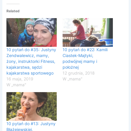
Related
10 pytań do #35: Justyny
10 pytań do #22: Kamili
Zendwalewicz, mamy,
Ciastek-Majtyki,
żony, instruktorki Fitness,
podwójnej mamy i
kajakarstwa, sędzi
położnej
kajakarstwa sportowego
12 grudnia, 2018
16 maja, 2019
W „mama"
W „mama"
10 pytań do #13: Justyny
Błażejewskiej,