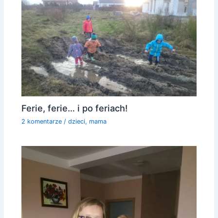
Ferie, ferie… i po feriach!
2 komentarze
/
dzieci
,
mama