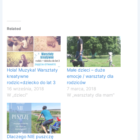
Related
Hola! Muzyka! Warsztaty
Małe dzieci – duże
kreatywne
emocje / warsztaty dla
rodzic+dziecko do lat 3
rodziców
16 września, 2018
7 marca, 2018
W „dzieci"
W „warsztaty dla mam"
Dlaczego NIE puszczę