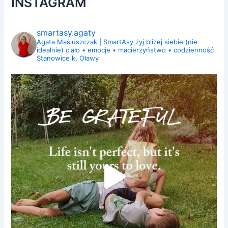
INSTAGRAM
smartasy.agaty
Agata Maśluszczak | SmartAsy
żyj bliżej siebie (nie
idealnie)
ciało • emocje • macierzyństwo • codzienność
Stanowice k. Oławy