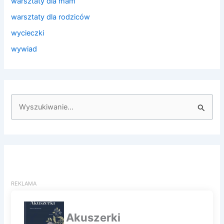
warsztaty dla mam
warsztaty dla rodziców
wycieczki
wywiad
S
z
u
k
a
j
d
l