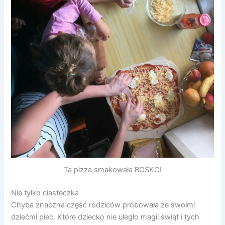
Ta pizza smakowała BOSKO!
Nie tylko ciasteczka
Chyba znaczna część rodziców próbowała ze swoimi
dziećmi piec. Które dziecko nie uległo magii świąt i tych