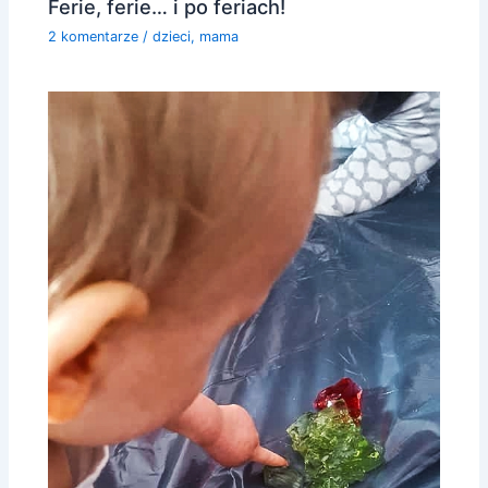
Ferie, ferie… i po feriach!
2 komentarze
/
dzieci
,
mama