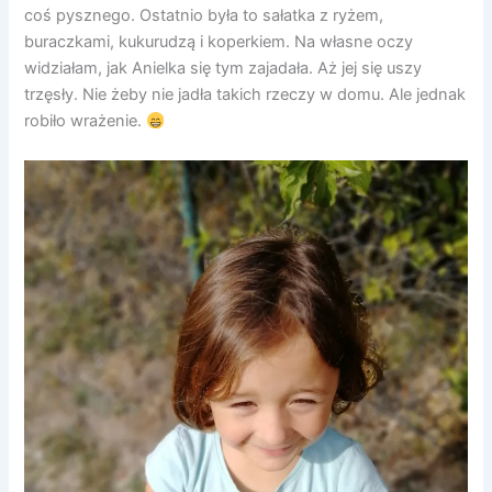
coś pysznego. Ostatnio była to sałatka z ryżem,
buraczkami, kukurudzą i koperkiem. Na własne oczy
widziałam, jak Anielka się tym zajadała. Aż jej się uszy
trzęsły. Nie żeby nie jadła takich rzeczy w domu. Ale jednak
robiło wrażenie.