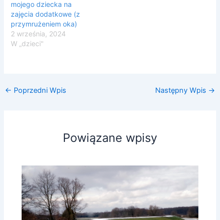
mojego dziecka na
zajęcia dodatkowe (z
przymrużeniem oka)
2 września, 2024
W „dzieci"
←
Poprzedni Wpis
Następny Wpis
→
Powiązane wpisy