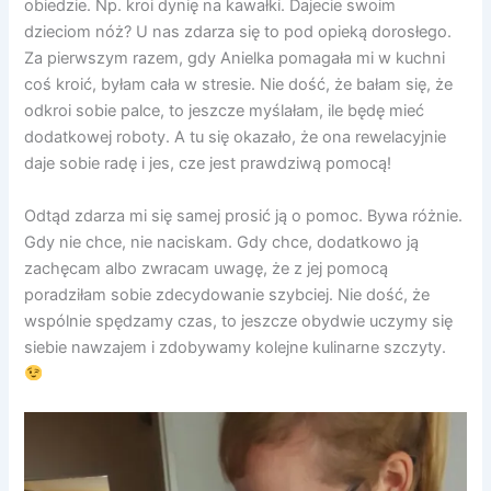
obiedzie. Np. kroi dynię na kawałki. Dajecie swoim
dzieciom nóż? U nas zdarza się to pod opieką dorosłego.
Za pierwszym razem, gdy Anielka pomagała mi w kuchni
coś kroić, byłam cała w stresie. Nie dość, że bałam się, że
odkroi sobie palce, to jeszcze myślałam, ile będę mieć
dodatkowej roboty. A tu się okazało, że ona rewelacyjnie
daje sobie radę i jes, cze jest prawdziwą pomocą!
Odtąd zdarza mi się samej prosić ją o pomoc. Bywa różnie.
Gdy nie chce, nie naciskam. Gdy chce, dodatkowo ją
zachęcam albo zwracam uwagę, że z jej pomocą
poradziłam sobie zdecydowanie szybciej. Nie dość, że
wspólnie spędzamy czas, to jeszcze obydwie uczymy się
siebie nawzajem i zdobywamy kolejne kulinarne szczyty.