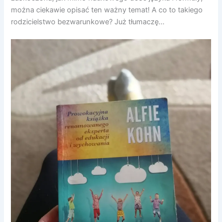
można ciekawie opisać ten ważny temat! A co to takiego
rodzicielstwo bezwarunkowe? Już tłumaczę…