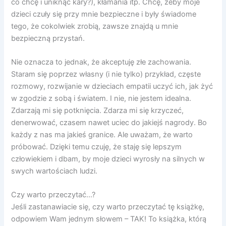
co chcę i uniknąć kary?), kłamania itp. Chcę, żeby moje
dzieci czuły się przy mnie bezpieczne i były świadome
tego, że cokolwiek zrobią, zawsze znajdą u mnie
bezpieczną przystań.
Nie oznacza to jednak, że akceptuję złe zachowania.
Staram się poprzez własny (i nie tylko) przykład, częste
rozmowy, rozwijanie w dzieciach empatii uczyć ich, jak żyć
w zgodzie z sobą i światem. I nie, nie jestem idealna.
Zdarzają mi się potknięcia. Zdarza mi się krzyczeć,
denerwować, czasem nawet uciec do jakiejś nagrody. Bo
każdy z nas ma jakieś granice. Ale uważam, że warto
próbować. Dzięki temu czuję, że staję się lepszym
człowiekiem i dbam, by moje dzieci wyrosły na silnych w
swych wartościach ludzi.
Czy warto przeczytać…?
Jeśli zastanawiacie się, czy warto przeczytać tę książkę,
odpowiem Wam jednym słowem – TAK! To książka, którą