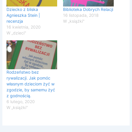
Dziecko z bliska
Biblioteka Dobrych Relacji
Agnieszka Stein |
16 listopada, 2018
recenzja
W „książki"
16 kwietnia, 2020
W „dzieci"
Rodzeństwo bez
rywalizacji. Jak pomóc
własnym dzieciom żyć w
zgodzie, by samemu żyć
z godnością.
6 lutego, 2020
W „książki"