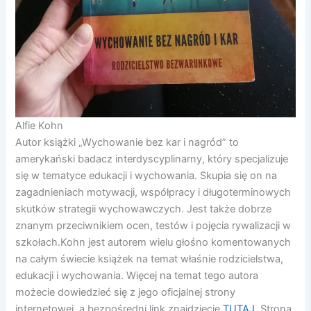
Alfie Kohn
Autor książki „Wychowanie bez kar i nagród” to
amerykański badacz interdyscyplinarny, który specjalizuje
się w tematyce edukacji i wychowania. Skupia się on na
zagadnieniach motywacji, współpracy i długoterminowych
skutków strategii wychowawczych. Jest także dobrze
znanym przeciwnikiem ocen, testów i pojęcia rywalizacji w
szkołach.Kohn jest autorem wielu głośno komentowanych
na całym świecie książek na temat właśnie rodzicielstwa,
edukacji i wychowania. Więcej na temat tego autora
możecie dowiedzieć się z jego oficjalnej strony
internetowej, a bezpośredni link znajdziecie
TUTAJ
. Strona