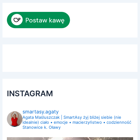
INSTAGRAM
smartasy.agaty
Agata Maśluszczak | SmartAsy
żyj bliżej siebie (nie
idealnie)
ciało • emocje • macierzyństwo • codzienność
Stanowice k. Oławy