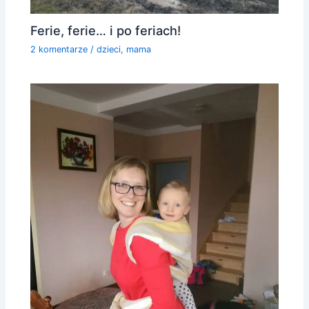
Ferie, ferie… i po feriach!
2 komentarze
/
dzieci
,
mama