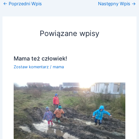
←
Poprzedni Wpis
Następny Wpis
→
Powiązane wpisy
Mama też człowiek!
Zostaw komentarz
/
mama