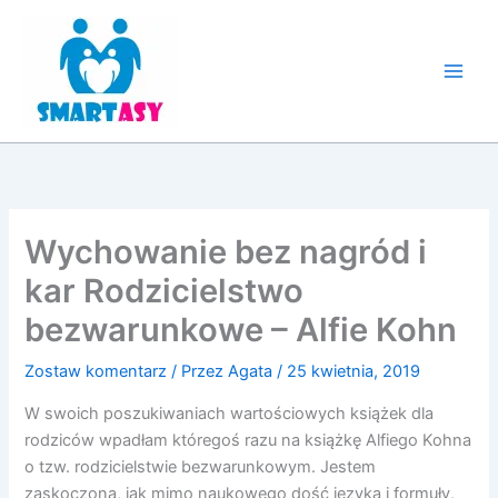
Przejdź
do
treści
Wychowanie bez nagród i
kar Rodzicielstwo
bezwarunkowe – Alfie Kohn
Zostaw komentarz
/ Przez
Agata
/
25 kwietnia, 2019
W swoich poszukiwaniach wartościowych książek dla
rodziców wpadłam któregoś razu na książkę Alfiego Kohna
o tzw. rodzicielstwie bezwarunkowym. Jestem
zaskoczona, jak mimo naukowego dość języka i formuły,