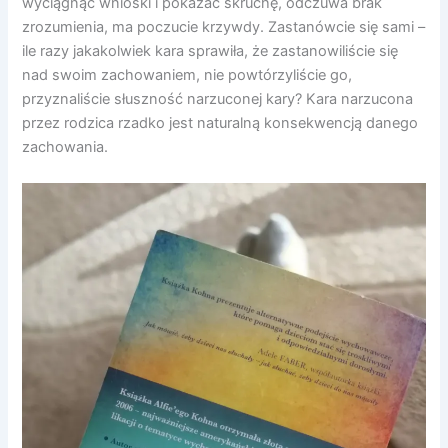
wyciągnąć wnioski i pokazać skruchę, odczuwa brak
zrozumienia, ma poczucie krzywdy. Zastanówcie się sami –
ile razy jakakolwiek kara sprawiła, że zastanowiliście się
nad swoim zachowaniem, nie powtórzyliście go,
przyznaliście słuszność narzuconej kary? Kara narzucona
przez rodzica rzadko jest naturalną konsekwencją danego
zachowania.