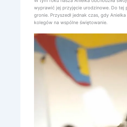
W tym roku nasza Anielka obchodziła swoje
wyprawić jej przyjęcie urodzinowe. Do te
gronie. Przyszedł jednak czas, gdy Anielka 
kolegów na wspólne świętowanie.