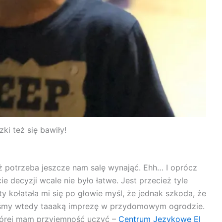
ki też się bawiły!
eż potrzeba jeszcze nam salę wynająć. Ehh… I oprócz
e decyzji wcale nie było łatwe. Jest przecież tyle
ety kołatała mi się po głowie myśl, że jednak szkoda, że
libyśmy wtedy taaaką imprezę w przydomowym ogrodzie.
tórej mam przyjemność uczyć –
Centrum Językowe El