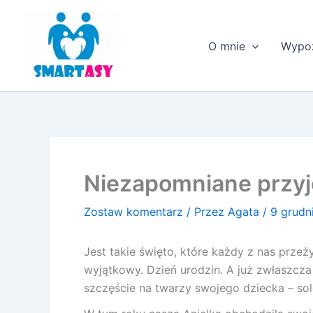
Przejdź
do
treści
O mnie
Wypoż
Niezapomniane przyj
Zostaw komentarz
/ Przez
Agata
/
9 grudn
Jest takie święto, które każdy z nas przeż
wyjątkowy. Dzień urodzin. A już zwłaszcza
szczęście na twarzy swojego dziecka – so