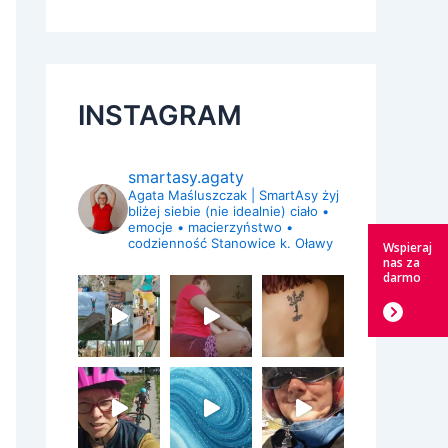
INSTAGRAM
smartasy.agaty
Agata Maśluszczak | SmartAsy
żyj
bliżej siebie (nie idealnie)
ciało •
emocje • macierzyństwo •
codzienność
Stanowice k. Oławy
Wspieraj
nas za
darmo