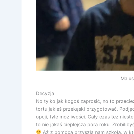
Malusz
Decyzja
No tylko jak kogoś zaprosić, no to przeci
tortu jakieś przekąski przygotować. Podjęci
opcji, tyle możliwości. Cały czas też niest
to nie jakaś cieplejsza pora roku. Zrobi
Aż z pomocą przyszła nam szkoła, w k