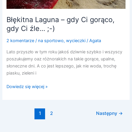
Błękitna Laguna – gdy Ci gorąco,
gdy Ci źle… ;-)
2 komentarze
/
na sportowo
,
wycieczki
/
Agata
Lato przyszło w tym roku jakoś dziwnie szybko i wszyscy
poszukujemy oaz różnorakich na takie gorące, upalne,
słoneczne dni. A co jest lepszego, jak nie woda, trochę
piasku, zieleni i
Dowiedz się więcej »
1
2
Następny
→