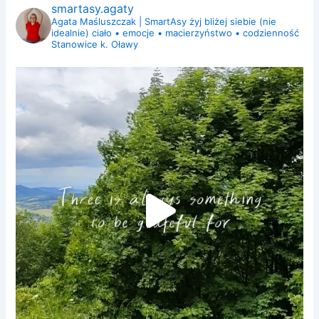
smartasy.agaty
Agata Maśluszczak | SmartAsy
żyj bliżej siebie (nie
idealnie)
ciało • emocje • macierzyństwo • codzienność
Stanowice k. Oławy