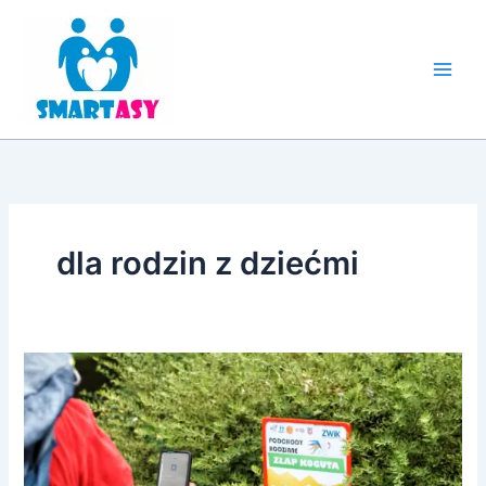
Przejdź
do
treści
dla rodzin z dziećmi
Rodzinne
Podchody
„Złap
koguta”