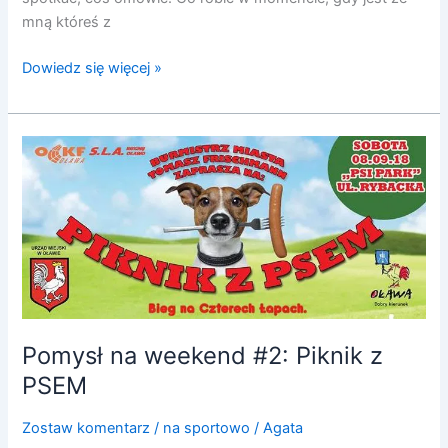
mną któreś z
Dowiedz się więcej »
Pomysł
na
weekend
#2:
Piknik
z
PSEM
Pomysł na weekend #2: Piknik z
PSEM
Zostaw komentarz
/
na sportowo
/
Agata