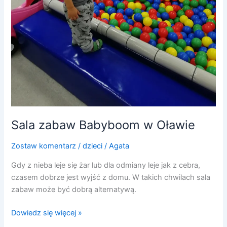
Sala zabaw Babyboom w Oławie
Zostaw komentarz
/
dzieci
/
Agata
Gdy z nieba leje się żar lub dla odmiany leje jak z cebra,
czasem dobrze jest wyjść z domu. W takich chwilach sala
zabaw może być dobrą alternatywą.
Dowiedz się więcej »