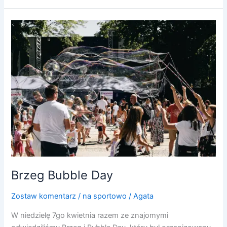
Brzeg
Bubble
Day
Brzeg Bubble Day
Zostaw komentarz
/
na sportowo
/
Agata
W niedzielę 7go kwietnia razem ze znajomymi