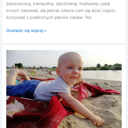
piaskownicę, trampolinę, zjeżdżalnię, huśtawkę i parę
innych zabawek, ale jednak zdarza nam się dość często
korzystać z publicznych placów zabaw. Też
Dowiedz się więcej »
Błękitna
Laguna
–
gdy
Ci
gorąco,
gdy
Ci
źle…
;-)