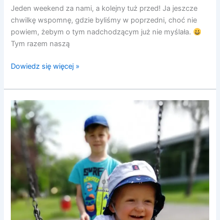
Jeden weekend za nami, a kolejny tuż przed! Ja jeszcze
chwilkę wspomnę, gdzie byliśmy w poprzedni, choć nie
powiem, żebym o tym nadchodzącym już nie myślała.
Tym razem naszą
Dowiedz się więcej »
Place
zabaw
w
Oławie