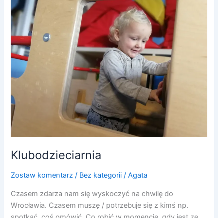
Klubodzieciarnia
Zostaw komentarz
/
Bez kategorii
/
Agata
Czasem zdarza nam się wyskoczyć na chwilę do
Wrocławia. Czasem muszę / potrzebuje się z kimś np.
spotkać, coś omówić. Co robić w momencie, gdy jest ze