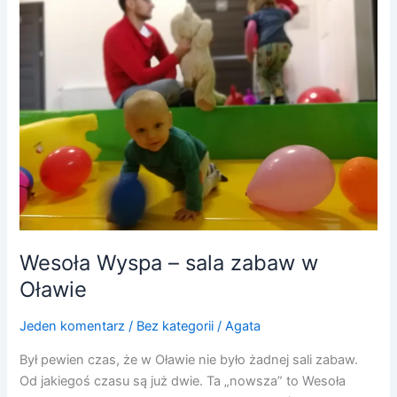
–
sala
zabaw
w
Oławie
Wesoła Wyspa – sala zabaw w
Oławie
Jeden komentarz
/
Bez kategorii
/
Agata
Był pewien czas, że w Oławie nie było żadnej sali zabaw.
Od jakiegoś czasu są już dwie. Ta „nowsza” to Wesoła