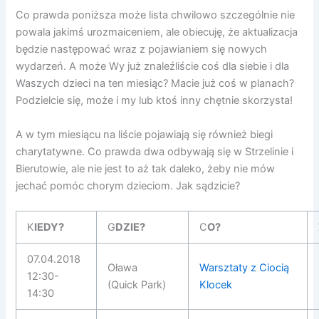
Co prawda poniższa może lista chwilowo szczególnie nie
powala jakimś urozmaiceniem, ale obiecuję, że aktualizacja
będzie następować wraz z pojawianiem się nowych
wydarzeń. A może Wy już znaleźliście coś dla siebie i dla
Waszych dzieci na ten miesiąc? Macie już coś w planach?
Podzielcie się, może i my lub ktoś inny chętnie skorzysta!
A w tym miesiącu na liście pojawiają się również biegi
charytatywne. Co prawda dwa odbywają się w Strzelinie i
Bierutowie, ale nie jest to aż tak daleko, żeby nie mów
jechać pomóc chorym dzieciom. Jak sądzicie?
K
IEDY?
G
DZIE?
C
O?
07.04.2018
Oława
Warsztaty z Ciocią
12:30-
(Quick Park)
Klocek
14:30