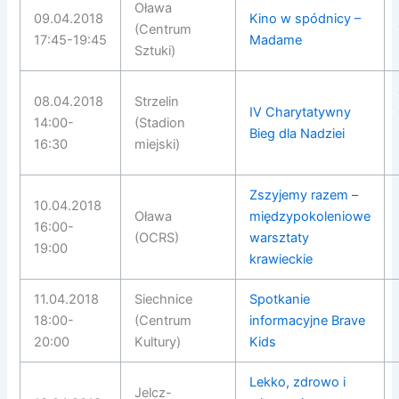
Oława
09.04.2018
Kino w spódnicy –
(Centrum
17:45-19:45
Madame
Sztuki)
08.04.2018
Strzelin
IV Charytatywny
14:00-
(Stadion
Bieg dla Nadziei
16:30
miejski)
Zszyjemy razem –
10.04.2018
Oława
międzypokoleniowe
16:00-
(OCRS)
warsztaty
19:00
krawieckie
11.04.2018
Siechnice
Spotkanie
18:00-
(Centrum
informacyjne Brave
20:00
Kultury)
Kids
Lekko, zdrowo i
Jelcz-