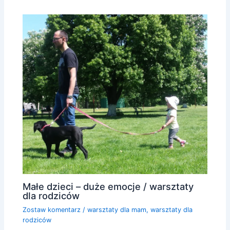
Małe dzieci – duże emocje / warsztaty
dla rodziców
Zostaw komentarz
/
warsztaty dla mam
,
warsztaty dla
rodziców