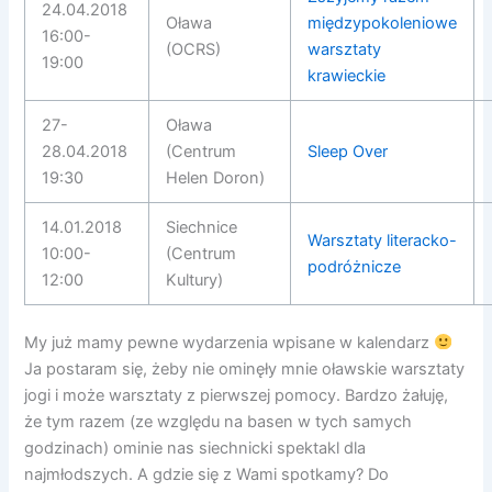
24.04.2018
Oława
międzypokoleniowe
16:00-
(OCRS)
warsztaty
19:00
krawieckie
27-
Oława
28.04.2018
(Centrum
Sleep Over
19:30
Helen Doron)
14.01.2018
Siechnice
Warsztaty literacko-
10:00-
(Centrum
podróżnicze
12:00
Kultury)
My już mamy pewne wydarzenia wpisane w kalendarz
Ja postaram się, żeby nie ominęły mnie oławskie warsztaty
jogi i może warsztaty z pierwszej pomocy. Bardzo żałuję,
że tym razem (ze względu na basen w tych samych
godzinach) ominie nas siechnicki spektakl dla
najmłodszych. A gdzie się z Wami spotkamy? Do