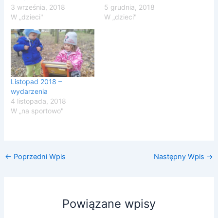
3 września, 2018
5 grudnia, 2018
W „dzieci"
W „dzieci"
Listopad 2018 –
wydarzenia
4 listopada, 2018
W „na sportowo"
←
Poprzedni Wpis
Następny Wpis
→
Powiązane wpisy