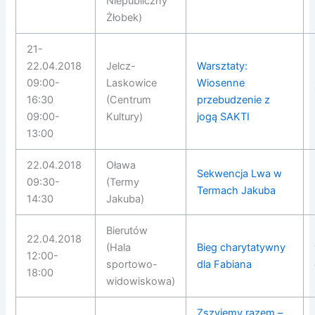
Niepubliczny
Żłobek)
21-
22.04.2018
Jelcz-
Warsztaty:
09:00-
Laskowice
Wiosenne
16:30
(
Centrum
przebudzenie z
09:00-
Kultury)
jogą SAKTI
13:00
22.04.2018
Oława
Sekwencja Lwa w
09:30-
(Termy
Termach Jakuba
14:30
Jakuba)
Bierutów
22.04.2018
(Hala
Bieg charytatywny
12:00-
sportowo-
dla Fabiana
18:00
widowiskowa)
Zszyjemy razem –