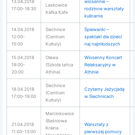
13.04.2018
wiosennie –
Laskowice
17:00-18:30
rodzinne warsztaty
Kafka Kafe
kulinarne
14.04.2018
Siechnice
Śpiewanki –
12:00-
(Centrum
spektakl dla dzieci
15:00
Kultury)
naj najmłodszych
15.04.2018
Oława
Wiosenny Koncert
19:00-
(Szkoła tańca
Relaksacyjny w
20:00
Athina)
Athinie
Siechnice
18.04.2018
Czytamy Jeżycjadę
(Centrum
17:00-19:00
w Siechnicach
Kultury)
Marcinkowice
(Baśniowa
21.04.2018
Warsztaty z
Kraina
11:00-13:00
pierwszej pomocy