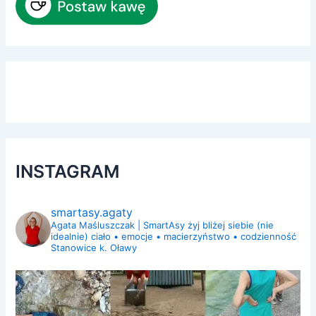
INSTAGRAM
smartasy.agaty
Agata Maśluszczak | SmartAsy
żyj bliżej siebie (nie
idealnie)
ciało • emocje • macierzyństwo • codzienność
Stanowice k. Oławy