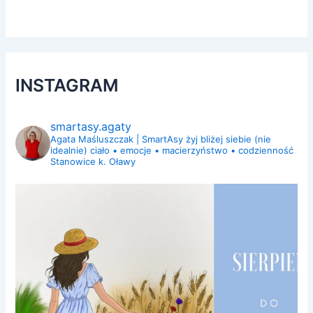
INSTAGRAM
smartasy.agaty
Agata Maśluszczak | SmartAsy
żyj bliżej siebie (nie
idealnie)
ciało • emocje • macierzyństwo • codzienność
Stanowice k. Oławy