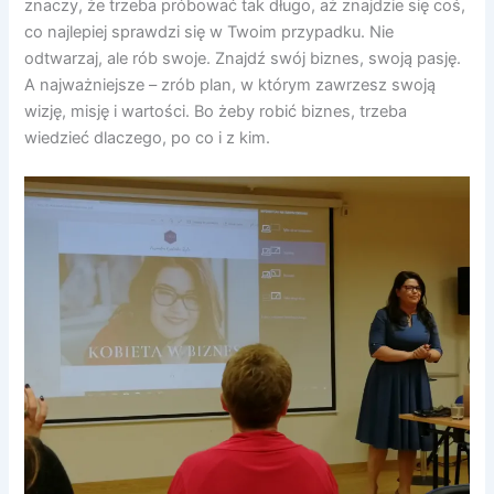
znaczy, że trzeba próbować tak długo, aż znajdzie się coś,
co najlepiej sprawdzi się w Twoim przypadku. Nie
odtwarzaj, ale rób swoje. Znajdź swój biznes, swoją pasję.
A najważniejsze – zrób plan, w którym zawrzesz swoją
wizję, misję i wartości. Bo żeby robić biznes, trzeba
wiedzieć dlaczego, po co i z kim.