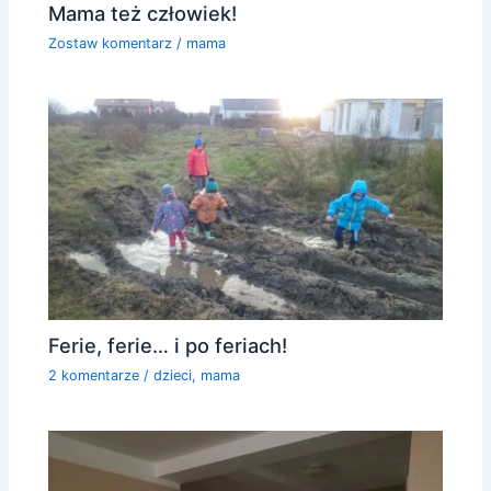
Mama też człowiek!
Zostaw komentarz
/
mama
Ferie, ferie… i po feriach!
2 komentarze
/
dzieci
,
mama