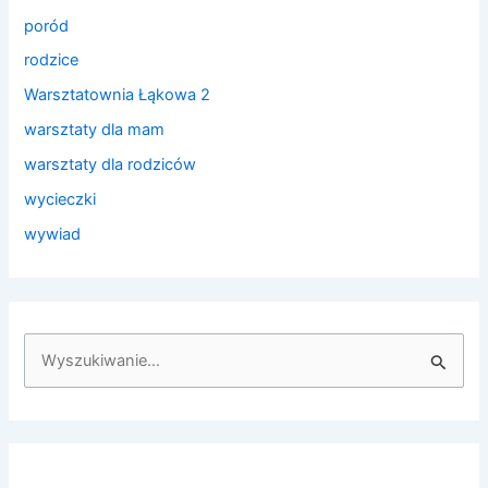
poród
rodzice
Warsztatownia Łąkowa 2
warsztaty dla mam
warsztaty dla rodziców
wycieczki
wywiad
S
z
u
k