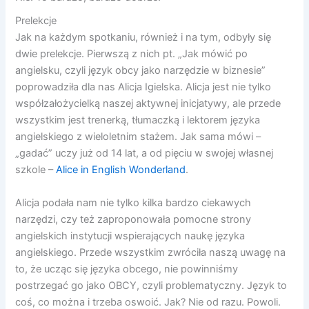
Prelekcje
Jak na każdym spotkaniu, również i na tym, odbyły się
dwie prelekcje. Pierwszą z nich pt. „Jak mówić po
angielsku, czyli język obcy jako narzędzie w biznesie”
poprowadziła dla nas Alicja Igielska. Alicja jest nie tylko
współzałożycielką naszej aktywnej inicjatywy, ale przede
wszystkim jest trenerką, tłumaczką i lektorem języka
angielskiego z wieloletnim stażem. Jak sama mówi –
„gadać” uczy już od 14 lat, a od pięciu w swojej własnej
szkole –
Alice in English Wonderland
.
Alicja podała nam nie tylko kilka bardzo ciekawych
narzędzi, czy też zaproponowała pomocne strony
angielskich instytucji wspierających naukę języka
angielskiego. Przede wszystkim zwróciła naszą uwagę na
to, że ucząc się języka obcego, nie powinniśmy
postrzegać go jako OBCY, czyli problematyczny. Język to
coś, co można i trzeba oswoić. Jak? Nie od razu. Powoli.