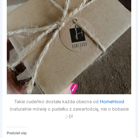
Takie cudeńko dostała każda obecna od
HomeHood
(naturalnie mówię o pudełku z zawartością, nie o bobasie
;-))!
Podziel się: