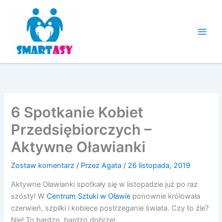
Przejdź
do
treści
6 Spotkanie Kobiet
Przedsiębiorczych –
Aktywne Oławianki
Zostaw komentarz
/ Przez
Agata
/
26 listopada, 2019
Aktywne Oławianki spotkały się w listopadzie już po raz
szósty! W
Centrum Sztuki w Oławie
ponownie królowała
czerwień, szpilki i kobiece postrzeganie świata. Czy to źle?
Nie! To bardzo, bardzo dobrze!