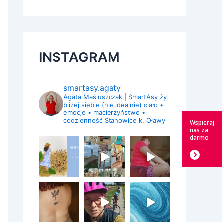
INSTAGRAM
smartasy.agaty
Agata Maśluszczak | SmartAsy
żyj
bliżej siebie (nie idealnie)
ciało •
emocje • macierzyństwo •
codzienność
Stanowice k. Oławy
Wspieraj
nas za
darmo