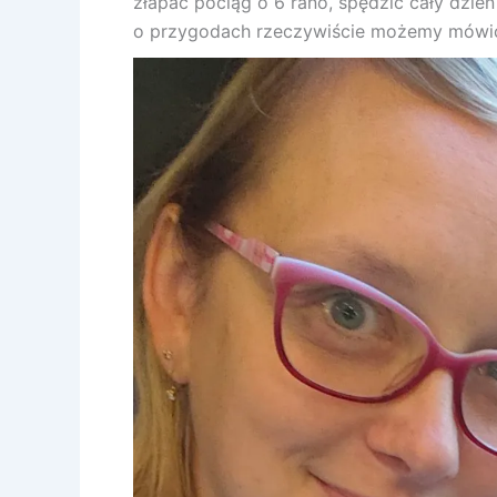
złapać pociąg o 6 rano, spędzić cały dzie
o przygodach rzeczywiście możemy mówić,