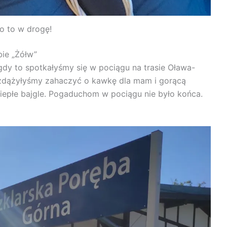
o to w drogę!
bie „Żółw”
gdy to spotkałyśmy się w pociągu na trasie Oława-
 zdążyłyśmy zahaczyć o kawkę dla mam i gorącą
ciepłe bajgle. Pogaduchom w pociągu nie było końca.