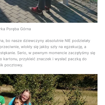
rka Poręba Górna
, bo nasze dziewczyny absolutnie NIE podzielały
eciwnie, wlokły się jakby szły na egzekucję, a
e stękanie. Serio, w pewnym momencie zaczęłyśmy się
do kartonu, przykleić znaczek i wysłać paczką do
ik pocztowy.