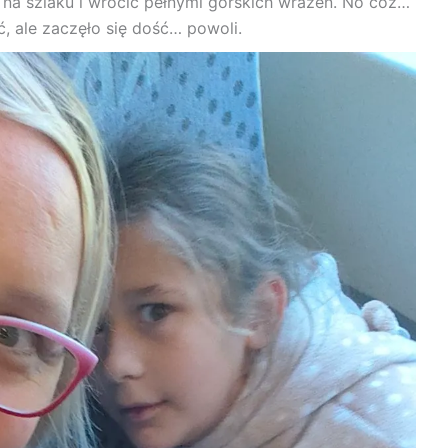
ń na szlaku i wrócić pełnymi górskich wrażeń. No cóż…
 ale zaczęło się dość… powoli.