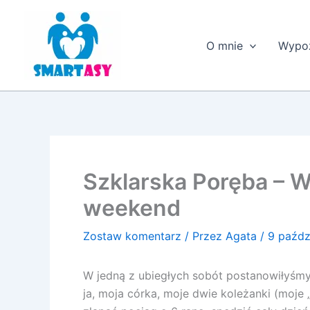
Przejdź
do
treści
O mnie
Wypoż
Szklarska Poręba – W
weekend
Zostaw komentarz
/ Przez
Agata
/
9 paźdz
W jedną z ubiegłych sobót postanowiłyśmy
ja, moja córka, moje dwie koleżanki (moje „g