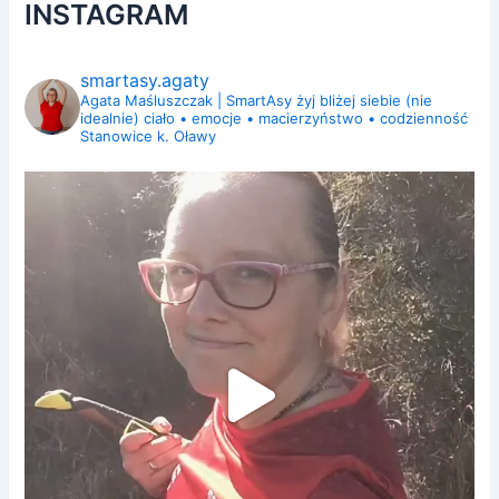
INSTAGRAM
smartasy.agaty
Agata Maśluszczak | SmartAsy
żyj bliżej siebie (nie
idealnie)
ciało • emocje • macierzyństwo • codzienność
Stanowice k. Oławy