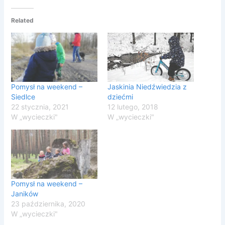
Related
Pomysł na weekend –
Jaskinia Niedźwiedzia z
Siedlce
dziećmi
22 stycznia, 2021
12 lutego, 2018
W „wycieczki"
W „wycieczki"
Pomysł na weekend –
Janików
23 października, 2020
W „wycieczki"