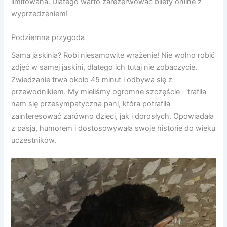
limitowana. Dlatego warto zarezerwować bilety online z
wyprzedzeniem!
Podziemna przygoda
Sama jaskinia? Robi niesamowite wrażenie! Nie wolno robić
zdjęć w samej jaskini, dlatego ich tutaj nie zobaczycie.
Zwiedzanie trwa około 45 minut i odbywa się z
przewodnikiem. My mieliśmy ogromne szczęście – trafiła
nam się przesympatyczna pani, która potrafiła
zainteresować zarówno dzieci, jak i dorosłych. Opowiadała
z pasją, humorem i dostosowywała swoje historie do wieku
uczestników.