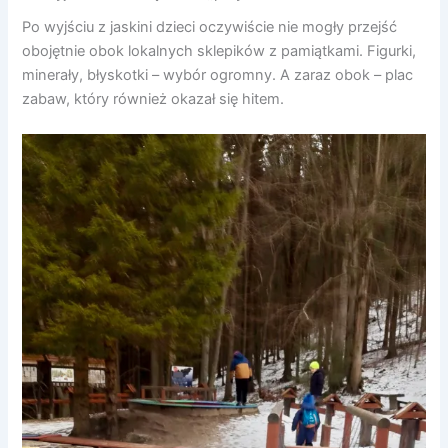
Po wyjściu z jaskini dzieci oczywiście nie mogły przejść
obojętnie obok lokalnych sklepików z pamiątkami. Figurki,
minerały, błyskotki – wybór ogromny. A zaraz obok – plac
zabaw, który również okazał się hitem.