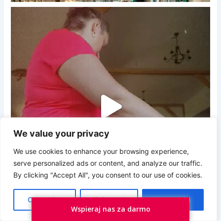
We value your privacy
Prywatność i pliki ciasteczka: Ta witryna używa plików ciasteczek.
Kontynuując korzystanie z tej witryny, wyrażasz zgodę na ich
We use cookies to enhance your browsing experience,
używanie.
serve personalized ads or content, and analyze our traffic.
Aby dowiedzieć się więcej, w tym jak kontrolować pliki ciasteczka,
By clicking "Accept All", you consent to our use of cookies.
zobacz tutaj:
Polityka plików ciasteczka
Customize
Reject All
Accept All
Wspieraj nas za darmo